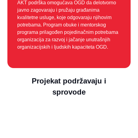
AKT podrška omogućava OGD da delotvorno
javno zagovaraju i pružaju građanima
kvalitetne usluge, koje odgovaraju njihovim
potrebama. Program obuke i mentorskog
programa prilagođen pojedinačnim potrebama
organizacija za razvoj i jačanje unutrašnjih
organizacijskih i ljudskih kapaciteta OGD.
Projekat podržavaju i
sprovode