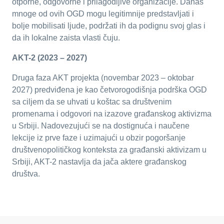
otporne, odgovorne i prilagodljive organizacije. Danas
mnoge od ovih OGD mogu legitimnije predstavljati i
bolje mobilisati ljude, podržati ih da podignu svoj glas i
da ih lokalne zaista vlasti čuju.
AKT-2 (2023 – 2027)
Druga faza AKT projekta (novembar 2023 – oktobar
2027) predviđena je kao četvorogodišnja podrška OGD
sa ciljem da se uhvati u koštac sa društvenim
promenama i odgovori na izazove građanskog aktivizma
u Srbiji. Nadovezujući se na dostignuća i naučene
lekcije iz prve faze i uzimajući u obzir pogoršanje
društvenopolitičkog konteksta za građanski aktivizam u
Srbiji, AKT-2 nastavlja da jača aktere građanskog
društva.