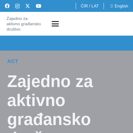
ĆIR
/
LAT
English
Zajedno za
aktivno građansko
društvo
ACT
Zajedno za
aktivno
građansko