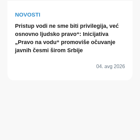
NOVOSTI
Pristup vodi ne sme biti privilegija, već
osnovno ljudsko pravo“: Inicijativa
„Pravo na vodu“ promoviše očuvanje
javnih česmi širom Srbije
04. avg 2026