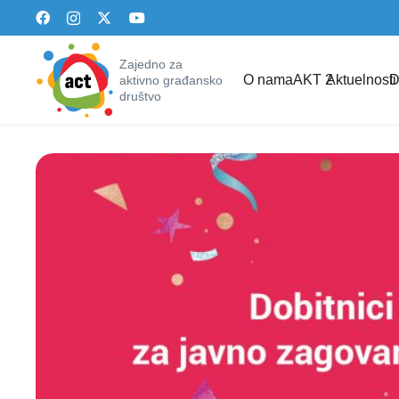
Zajedno za
O nama
AKT 2
Aktuelnosti
D
aktivno građansko
društvo