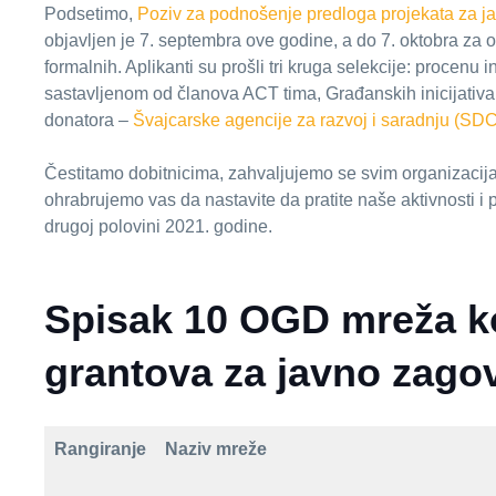
Podsetimo,
Poziv za podnošenje predloga projekata za j
objavljen je 7. septembra ove godine, a do 7. oktobra za o
formalnih. Aplikanti su prošli tri kruga selekcije: procenu
sastavljenom od članova ACT tima, Građanskih inicijativa i
donatora –
Švajcarske agencije za razvoj i saradnju (SDC
Čestitamo dobitnicima, zahvaljujemo se svim organizacij
ohrabrujemo vas da nastavite da pratite naše aktivnosti i p
drugoj polovini 2021. godine.
Spisak 10 OGD mreža ko
grantova za javno zago
Rangiranje
Naziv mreže