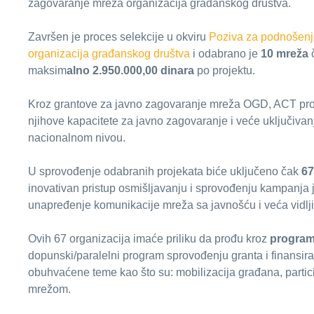
zagovaranje mreža organizacija građanskog društva.
Završen je proces selekcije u okviru
Poziva za podnošenj
organizacija građanskog društva
i odabrano je
10 mreža
č
maksim
alno 2.950.000,00 dinara
po projektu.
Kroz grantove za javno zagovaranje mreža OGD, ACT pr
njihove kapacitete za javno zagovaranje i veće uključiva
nacionalnom nivou.
U sprovođenje odabranih projekata biće uključeno čak
6
inovativan pristup osmišljavanju i sprovođenju kampanja 
unapređenje komunikacije mreža sa javnošću i veća vidljiv
Ovih 67 organizacija imaće priliku da prođu kroz
program 
dopunski/paralelni program sprovođenju granta i finansir
obuhvaćene teme kao što su: mobilizacija građana, partici
mrežom.