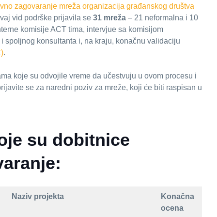
avno zagovaranje mreža organizacija građanskog društva
vaj vid podrške prijavila se
31 mreža
– 21 neformalna i 10
 interne komisije ACT tima, intervjue sa komisijom
 spoljnog konsultanta i, na kraju, konačnu validaciju
)
.
ama koje su odvojile vreme da učestvuju u ovom procesu i
rijavite se za naredni poziv za mreže, koji će biti raspisan u
je su dobitnice
varanje:
Naziv projekta
Konačna
ocena