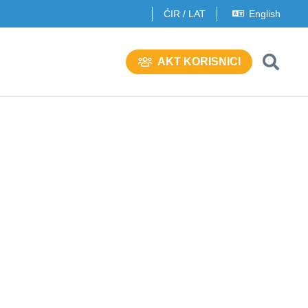
ĆIR
/
LAT
English
AKT KORISNICI