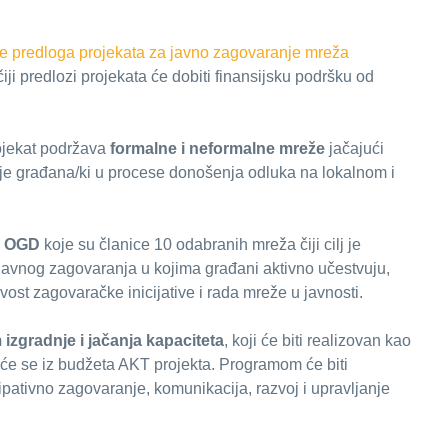
e predloga projekata za javno zagovaranje mreža
iji predlozi projekata će dobiti finansijsku podršku od
ojekat podržava
formalne i neformalne mreže
jačajući
nje građana/ki u procese donošenja odluka na lokalnom i
7 OGD
koje su članice 10 odabranih mreža čiji cilj je
javnog zagovaranja u kojima građani aktivno učestvuju,
ost zagovaračke inicijative i rada mreže u javnosti.
izgradnje i jačanja kapaciteta
, koji će biti realizovan kao
aće se iz budžeta AKT projekta. Programom će biti
pativno zagovaranje, komunikacija, razvoj i upravljanje