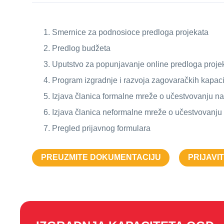
Smernice za podnosioce predloga projekata
Predlog budžeta
Uputstvo za popunjavanje online predloga proje
Program izgradnje i razvoja zagovaračkih kapac
Izjava članica formalne mreže o učestvovanju na
Izjava članica neformalne mreže o učestvovanju 
Pregled prijavnog formulara
PREUZMITE DOKUMENTACIJU
PRIJAVI