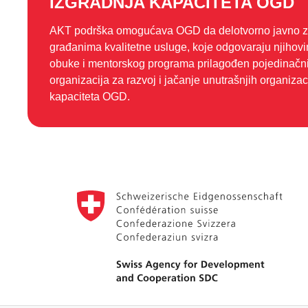
IZGRADNJA KAPACITETA OGD
AKT podrška omogućava OGD da delotvorno javno za
građanima kvalitetne usluge, koje odgovaraju njiho
obuke i mentorskog programa prilagođen pojedinač
organizacija za razvoj i jačanje unutrašnjih organizaci
kapaciteta OGD.