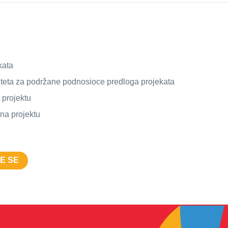
kata
iteta za podržane podnosioce predloga projekata
 projektu
na projektu
TE SE