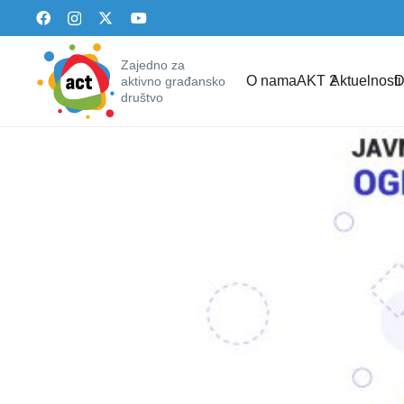
Zajedno za
O nama
AKT 2
Aktuelnosti
D
aktivno građansko
društvo