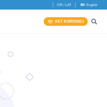
ĆIR
/
LAT
English
AKT KORISNICI