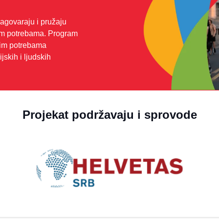
govaraju i pružaju
vim potrebama. Program
nim potrebama
jskih i ljudskih
Projekat podržavaju i sprovode