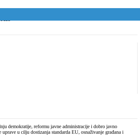
olis
ju demokratije, reformu javne administracije i dobro javno
e uprave u cilju dostizanja standarda EU, osnaživanje građana i