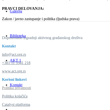
PRAVCI DELOVANJA:
Galerija
Zakon / javno zastupanje i politika (ljudska prava)
Biblioteka
Doprinosimo izgradnji aktivnog građanskog društva
Kontakt
info@act.org.rs
AKT 1
+381 11 3341 218
www.act.org.rs
Korisni linkovi
Kontakt
Politika privatnosti
Politika kolačića
Catalyst platforma