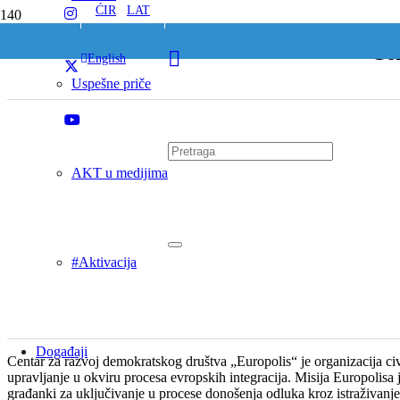
ĆIR
/
LAT
Cen
English
Uspešne priče
AKT u medijima
#Aktivacija
Događaji
Centar za razvoj demokratskog društva „Europolis“ je organizacija c
upravljanje u okviru procesa evropskih integracija. Misija Europolisa
građanki za uključivanje u procese donošenja odluka kroz istraživanje