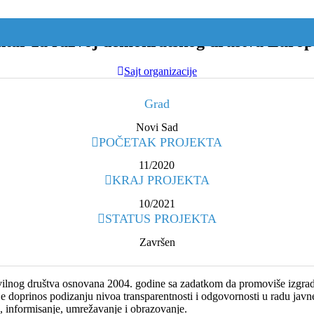
tar za razvoj demokratskog društva Europ
Sajt organizacije
Grad
Novi Sad
POČETAK PROJEKTA
11/2020
KRAJ PROJEKTA
10/2021
STATUS PROJEKTA
Završen
ivilnog društva osnovana 2004. godine sa zadatkom da promoviše izgradn
 je doprinos podizanju nivoa transparentnosti i odgovornosti u radu javn
, informisanje, umrežavanje i obrazovanje.