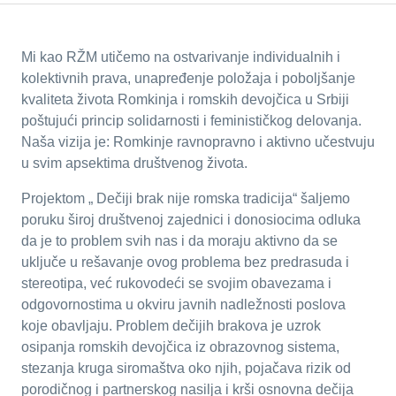
Mi kao RŽM utičemo na ostvarivanje individualnih i
kolektivnih prava, unapređenje položaja i poboljšanje
kvaliteta života Romkinja i romskih devojčica u Srbiji
poštujući princip solidarnosti i feminističkog delovanja.
Naša vizija je: Romkinje ravnopravno i aktivno učestvuju
u svim apsektima društvenog života.
Projektom „ Dečiji brak nije romska tradicija“ šaljemo
poruku široj društvenoj zajednici i donosiocima odluka
da je to problem svih nas i da moraju aktivno da se
uključe u rešavanje ovog problema bez predrasuda i
stereotipa, već rukovodeći se svojim obavezama i
odgovornostima u okviru javnih nadležnosti poslova
koje obavljaju. Problem dečijih brakova je uzrok
osipanja romskih devojčica iz obrazovnog sistema,
stezanja kruga siromaštva oko njih, pojačava rizik od
porodičnog i partnerskog nasilja i krši osnovna dečija