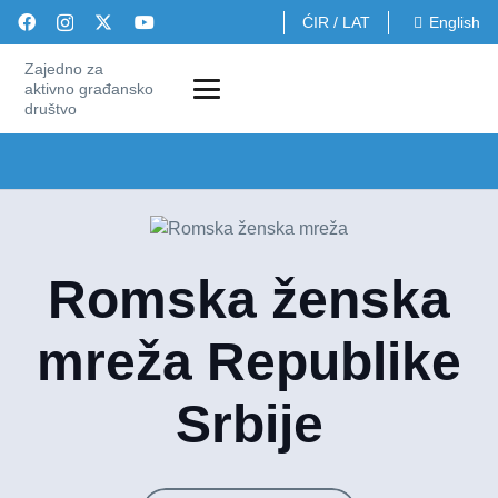
ĆIR
/
LAT
English
Zajedno za
aktivno građansko
društvo
Romska ženska
mreža Republike
Srbije