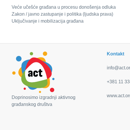
Veće učešće građana u procesu donošenja odluka
Zakon / javno zastupanje i politika (ljudska prava)
Uključivanje i mobilizacija građana
Kontakt
info@act.or
+381 11 33
www.act.or
Doprinosimo izgradnji aktivnog
građanskog društva