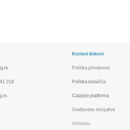
Korisni linkovi
g.rs
Politika privatnosti
41 218
Politika kolačića
g.rs
Catalyst platforma
Građanske inicijative
Helvetas