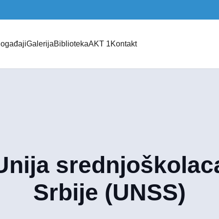
ogađaji
Galerija
Biblioteka
AKT 1
Kontakt
Unija srednjoškolac
Srbije (UNSS)