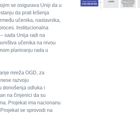
kojim se osigurava Uniji da u
stanju da prati kršenja
između učenika, nastavnika,
 proces. Institucionalna
 – sada Unija radi na
avništva učenika na nivou
čnom planiranju rada u
ranje mreža OGD, za
rinese razvoju
u donošenja odluka i
van na činjenici da su
ema. Projekat ima nacionanu
 Projekat se sprovodi na