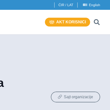
ĆIR
/
LAT
English
AKT KORISNICI
a
Sajt organizacije