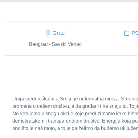
Grad
P
Beograd - Savski Venac
Unija srednjoškolaca Srbije je neformalna mreža. Srednjo
promena u našem društvu, a da građani i ne znaju to. To j
što verujemo u snagu akcije koje preduzimamo kako bismo
demokratskom i transparentnom društvu. Energija koja po
ono što je naš moto, a to je da želimo da budemo uključeni 