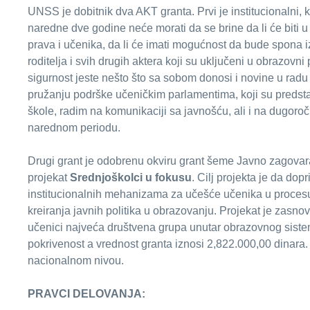
UNSS je dobitnik dva AKT granta. Prvi je institucionalni, 
naredne dve godine neće morati da se brine da li će biti u 
prava i učenika, da li će imati mogućnost da bude spona 
roditelja i svih drugih aktera koji su uključeni u obrazovni
sigurnost jeste nešto što sa sobom donosi i novine u radu
pružanju podrške učeničkim parlamentima, koji su predst
škole, radim na komunikaciji sa javnošću, ali i na dugoro
narednom periodu.
Drugi grant je odobrenu okviru grant šeme Javno zagova
projekat
Srednjoškolci u fokusu
. Cilj projekta je da dop
institucionalnih mehanizama za učešće učenika u proces
kreiranja javnih politika u obrazovanju. Projekat je zasno
učenici najveća društvena grupa unutar obrazovnog sist
pokrivenost a vrednost granta iznosi 2,822.000,00 dinara.
nacionalnom nivou.
PRAVCI DELOVANJA: