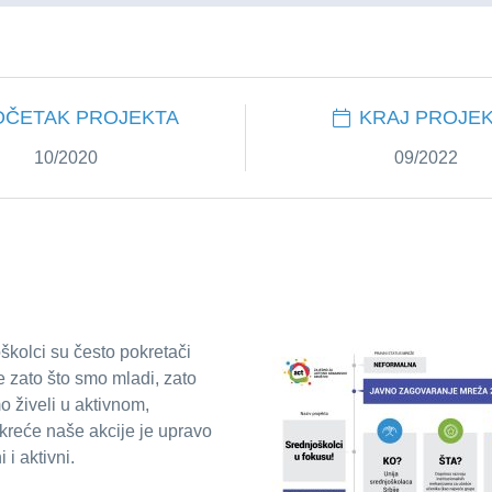
OČETAK PROJEKTA
KRAJ PROJE
10/2020
09/2022
školci su često pokretači
e zato što smo mladi, zato
 živeli u aktivnom,
kreće naše akcije je upravo
i aktivni.