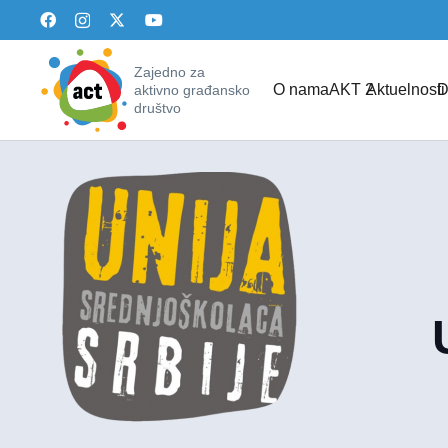
Zajedno za
O nama
AKT 2
Aktuelnosti
D
aktivno građansko
društvo