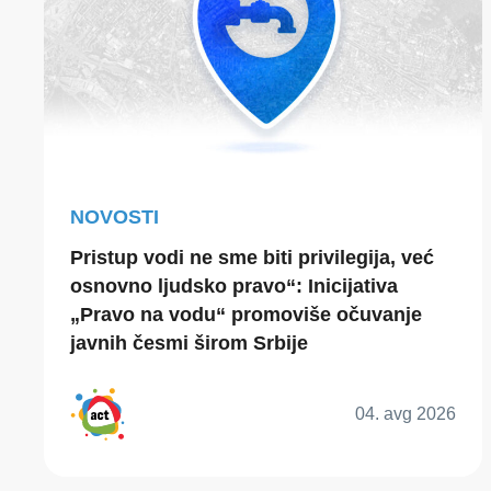
NOVOSTI
Pristup vodi ne sme biti privilegija, već
osnovno ljudsko pravo“: Inicijativa
„Pravo na vodu“ promoviše očuvanje
javnih česmi širom Srbije
04. avg 2026