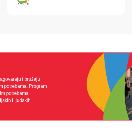
govaraju i pružaju
vim potrebama. Program
nim potrebama
jskih i ljudskih