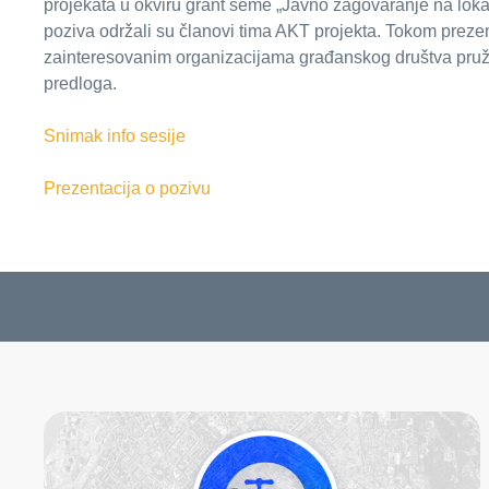
projekata u okviru grant šeme „Javno zagovaranje na loka
poziva održali su članovi tima AKT projekta. Tokom prezent
zainteresovanim organizacijama građanskog društva pružila
predloga.
Snimak info sesije
Prezentacija o pozivu