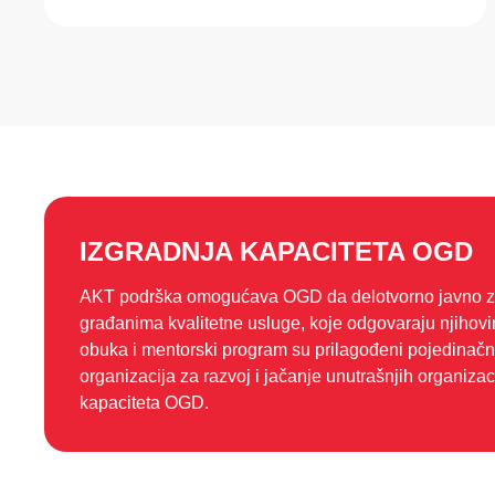
IZGRADNJA KAPACITETA OGD
AKT podrška omogućava OGD da delotvorno javno za
građanima kvalitetne usluge, koje odgovaraju njiho
obuka i mentorski program su prilagođeni pojedinač
organizacija za razvoj i jačanje unutrašnjih organizaci
kapaciteta OGD.