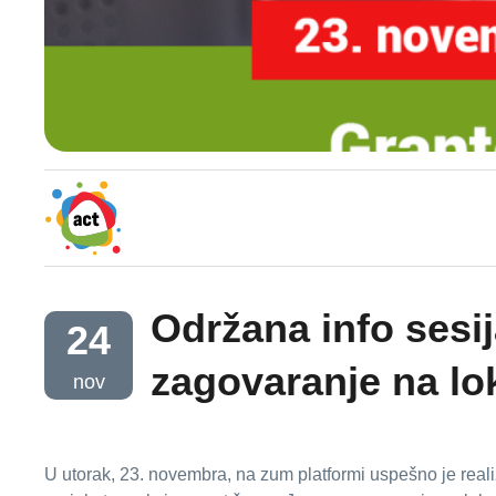
Održana info sesi
24
zagovaranje na l
nov
U utorak, 23. novembra, na zum platformi uspešno je real