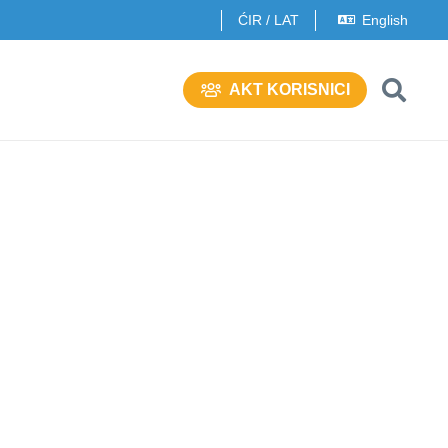
ĆIR
/
LAT
English
AKT KORISNICI