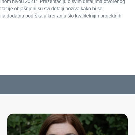
lnom nivou 2021“. Prezentaciju o svim detaljima otvorenog
acije objašnjeni su svi detalji poziva kako bi se
 dodatna podrška u kreiranju što kvalitetnijih projektnih