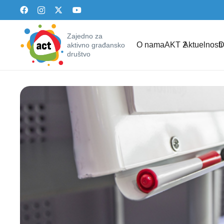
Zajedno za
O nama
AKT 2
Aktuelnosti
D
aktivno građansko
društvo