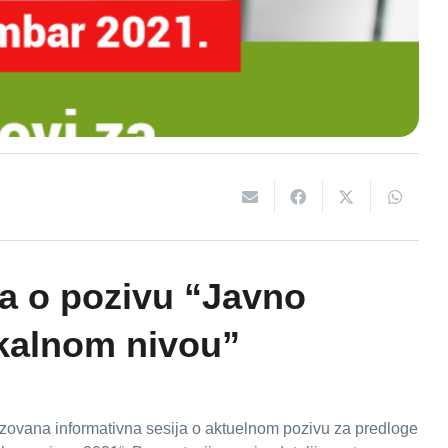
ja o pozivu “Javno
okalnom nivou”
izovana informativna sesija o aktuelnom pozivu za predloge