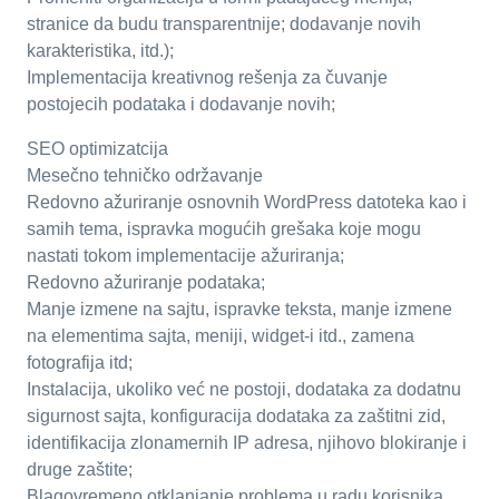
stranice da budu transparentnije; dodavanje novih
karakteristika, itd.);
Implementacija kreativnog rešenja za čuvanje
postojecih podataka i dodavanje novih;
SEO optimizatcija
Mesečno tehničko održavanje
Redovno ažuriranje osnovnih WordPress datoteka kao i
samih tema, ispravka mogućih grešaka koje mogu
nastati tokom implementacije ažuriranja;
Redovno ažuriranje podataka;
Manje izmene na sajtu, ispravke teksta, manje izmene
na elementima sajta, meniji, widget-i itd., zamena
fotografija itd;
Instalacija, ukoliko već ne postoji, dodataka za dodatnu
sigurnost sajta, konfiguracija dodataka za zaštitni zid,
identifikacija zlonamernih IP adresa, njihovo blokiranje i
druge zaštite;
Blagovremeno otklanjanje problema u radu korisnika