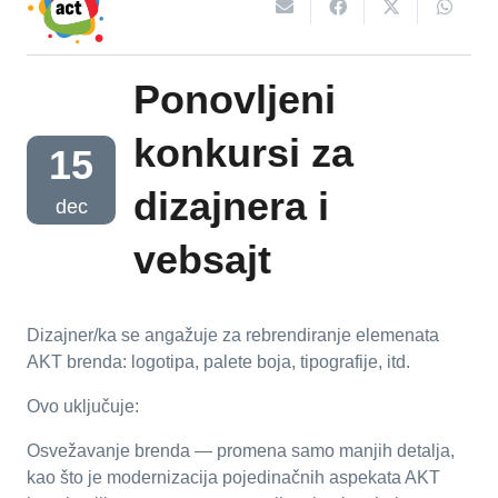
Ponovljeni
konkursi za
15
dizajnera i
dec
vebsajt
Dizajner/ka se angažuje za rebrendiranje elemenata
AKT brenda: logotipa, palete boja, tipografije, itd.
Ovo uključuje:
Osvežavanje brenda — promena samo manjih detalja,
kao što je modernizacija pojedinačnih aspekata AKT