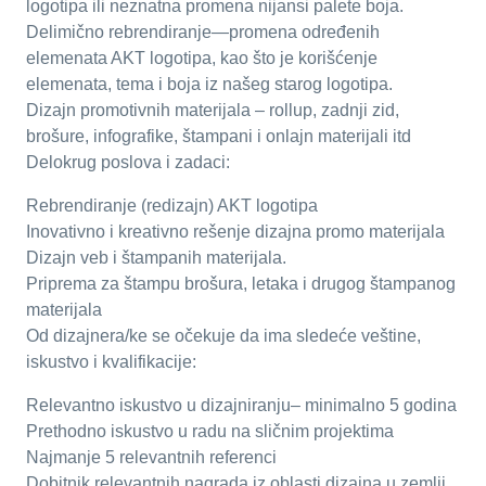
logotipa ili neznatna promena nijansi palete boja.
Delimično rebrendiranje—promena određenih
elemenata AKT logotipa, kao što je korišćenje
elemenata, tema i boja iz našeg starog logotipa.
Dizajn promotivnih materijala – rollup, zadnji zid,
brošure, infografike, štampani i onlajn materijali itd
Delokrug poslova i zadaci:
Rebrendiranje (redizajn) AKT logotipa
Inovativno i kreativno rešenje dizajna promo materijala
Dizajn veb i štampanih materijala.
Priprema za štampu brošura, letaka i drugog štampanog
materijala
Od dizajnera/ke se očekuje da ima sledeće veštine,
iskustvo i kvalifikacije:
Relevantno iskustvo u dizajniranju– minimalno 5 godina
Prethodno iskustvo u radu na sličnim projektima
Najmanje 5 relevantnih referenci
Dobitnik relevantnih nagrada iz oblasti dizajna u zemlji