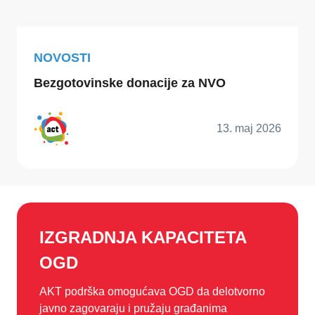
NOVOSTI
Bezgotovinske donacije za NVO
13. maj 2026
IZGRADNJA KAPACITETA
OGD
AKT podrška omogućava OGD da delotvorno
javno zagovaraju i pružaju građanima