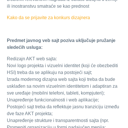
ili inostranstvu smatraće se kao prednost
Kako da se prijavite za konkurs dizajnera
Predmet javnog veb sajt poziva uključuje pružanje
sledećih usluga:
Redizajn AKT web sajta:
Novi logo projekta i vizuelni identitet (koji će obezbediti
HSI) treba da se aplikuju na postojeći sajt;
Izrada modernog dizajna web sajta koji treba da bude
usklađen sa novim vizuelnim identitetom i adaptiran za
sve uređaje (mobilni telefoni, tableti, kompjuteri);
Unapređenje funkcionalnosti i web aplikacije;
Postojeći sajt treba da reflektuje jasnu tranziciju između
dve faze AKT projekta;
Unapređenje strukture i transparentnosti sajta (npr.
Promeniti organizaciju u formi padajućeg menija;