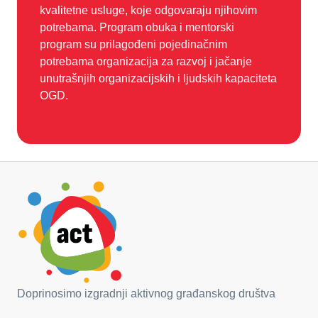
kvalitetne usluge, koje odgovaraju njihovim
potrebama. Program obuka i mentorski
program su prilagođeni pojedinačnim
potrebama organizacija za razvoj i jačanje
unutrašnjih organizacijskih i ljudskih kapaciteta
OGD.
Doprinosimo izgradnji aktivnog građanskog društva