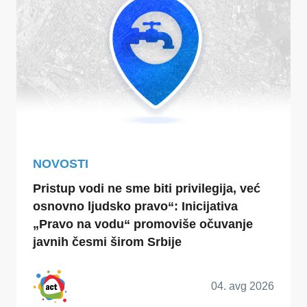
NOVOSTI
Pristup vodi ne sme biti privilegija, već
osnovno ljudsko pravo“: Inicijativa
„Pravo na vodu“ promoviše očuvanje
javnih česmi širom Srbije
04. avg 2026