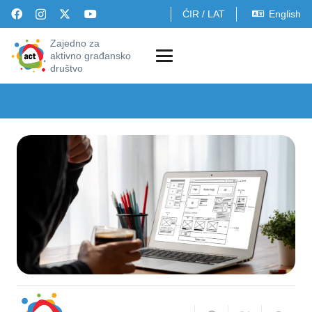
ĆIR
/
LAT
English
Zajedno za
aktivno građansko
društvo