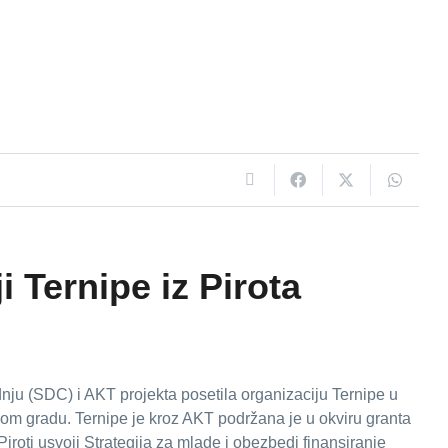
i Ternipe iz Pirota
nju (SDC) i AKT projekta posetila organizaciju Ternipe u
vom gradu. Ternipe je kroz AKT podržana je u okviru granta
roti usvoji Strategija za mlade i obezbedi finansiranje