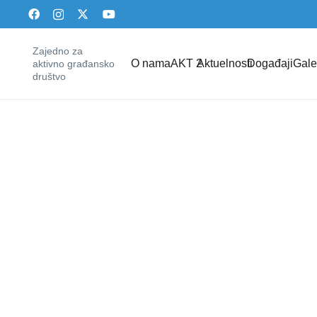
Zajedno za
O nama
AKT 2
Aktuelnosti
Događaji
Gale
aktivno građansko
društvo