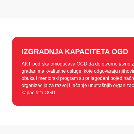
IZGRADNJA KAPACITETA OGD
AKT podrška omogućava OGD da delotvorno javno za
građanima kvalitetne usluge, koje odgovaraju njiho
obuka i mentorski program su prilagođeni pojedinač
organizacija za razvoj i jačanje unutrašnjih organizaci
kapaciteta OGD.