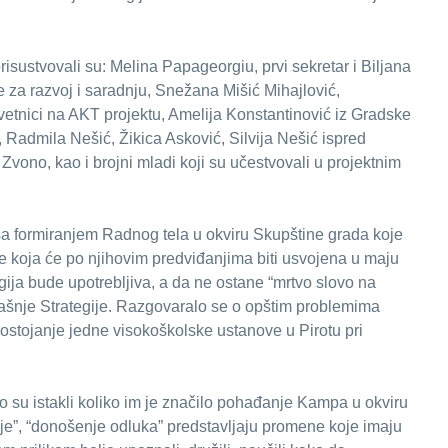
isustvovali su: Melina Papageorgiu, prvi sekretar i Biljana
 za razvoj i saradnju, Snežana Mišić Mihajlović,
vetnici na AKT projektu, Amelija Konstantinović iz Gradske
 Radmila Nešić, Žikica Asković, Silvija Nešić ispred
Zvono, kao i brojni mladi koji su učestvovali u projektnim
sa formiranjem Radnog tela u okviru Skupštine grada koje
ade koja će po njihovim predviđanjima biti usvojena u maju
gija bude upotrebljiva, a da ne ostane “mrtvo slovo na
dašnje Strategije. Razgovaralo se o opštim problemima
 postojanje jedne visokoškolske ustanove u Pirotu pri
to su istakli koliko im je značilo pohađanje Kampa u okviru
nje”, “donošenje odluka” predstavljaju promene koje imaju