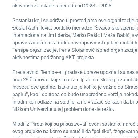
aktivnosti za mlade u periodu od 2023 – 2028.
Sastanku koji se održao u prostorijama ove organizacije pr
Đusić Radmilović, portfolio menadžer Švajcarske agencije
internacionalna tim liderka, Marko Rakić i Maša Babić, sa
uprave zadužena za rodnu ravnopravnost i pitanja mladih,
Ternipe organizacije, Irena Stojanović ispred organizacije 
aktivnostima podržanog AKT projekta.
Predstavnici Ternipe-a i gradske uprave upoznali su nas 
broji 29 članova i koje ima za cilj rad na Strategiji za ml
mesecu ove godine. Istaknuto je koliko je važno da Strate
papiru”, kao i da treba da bude unapređena verzija neka
mladih koji odlaze na studije, a ne vraćaju se kao i da bi
Niškom Univerzitetu taj problem donekle rešio.
Mladi iz Pirota koji su prisustvovali ovom sastanku naroči
ovog projekte na kome su naučili da “politike”, “zagovara