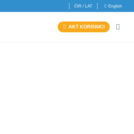
ĆIR
/
LAT
English
AKT KORISNICI