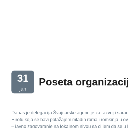
31
Poseta organizacij
jan
Danas je delegacija Švajcarske agencije za razvoj i sarad
Pirotu koja se bavi polažajem mladih roma i romkinja u o
– javno zagovaranje na lokalnom nivou sa ciljem da se u Pi