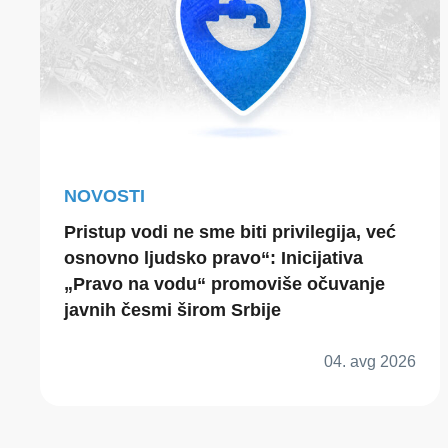
NOVOSTI
Pristup vodi ne sme biti privilegija, već
osnovno ljudsko pravo“: Inicijativa
„Pravo na vodu“ promoviše očuvanje
javnih česmi širom Srbije
04. avg 2026