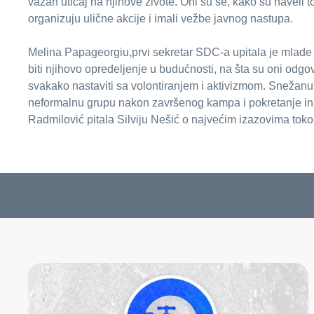
važan uticaj na njihove živote. Oni su se, kako su naveli to
organizuju ulične akcije i imali vežbe javnog nastupa.
Melina Papageorgiu,prvi sekretar SDC-a upitala je mlade g
biti njihovo opredeljenje u budućnosti, na šta su oni odgovo
svakako nastaviti sa volontiranjem i aktivizmom. Snežanu 
neformalnu grupu nakon završenog kampa i pokretanje inici
Radmilović pitala Silviju Nešić o najvećim izazovima tokom