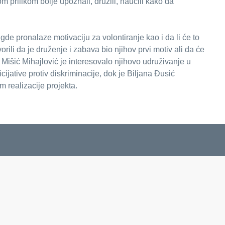
m prilikom bolje upoznali, družili, naučili kako da
de pronalaze motivaciju za volontiranje kao i da li će to
rili da je druženje i zabava bio njihov prvi motiv ali da će
Mišić Mihajlović je interesovalo njihovo udruživanje u
jative protiv diskriminacije, dok je Biljana Đusić
 realizacije projekta.