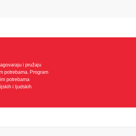
govaraju i pružaju
vim potrebama. Program
nim potrebama
jskih i ljudskih