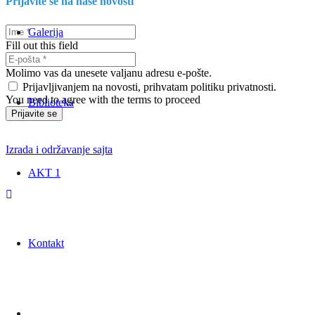
Prijavite se na naše novosti
Galerija
Fill out this field
Molimo vas da unesete valjanu adresu e-pošte.
Prijavljivanjem na novosti, prihvatam politiku privatnosti.
You need to agree with the terms to proceed
Biblioteka
Prijavite se
Izrada i održavanje sajta
AKT 1
Kontakt