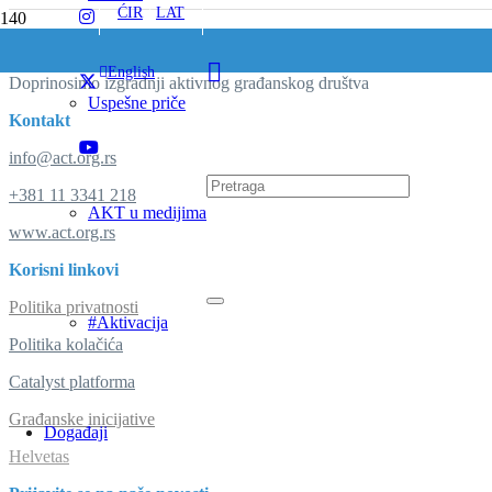
ĆIR
/
LAT
English
Doprinosimo izgradnji aktivnog građanskog društva
Uspešne priče
Kontakt
info@act.org.rs
+381 11 3341 218
AKT u medijima
www.act.org.rs
Korisni linkovi
Politika privatnosti
#Aktivacija
Politika kolačića
Catalyst platforma
Građanske inicijative
Događaji
Helvetas