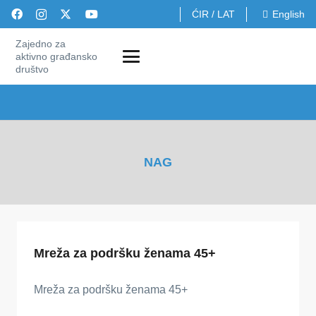
ĆIR
/
LAT
English
Zajedno za
aktivno građansko
društvo
NAG
Mreža za podršku ženama 45+
Mreža za podršku ženama 45+