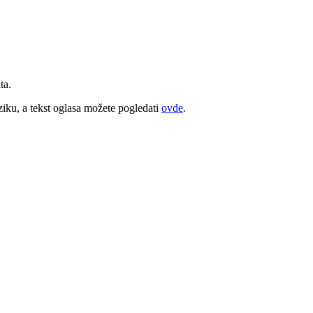
ta.
iku, a tekst oglasa možete pogledati
ovde
.