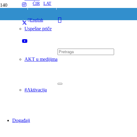
ĆIR
/
LAT
English
Uspešne priče
AKT u medijima
#Aktivacija
Događaji