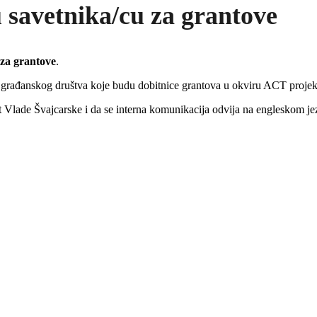
 savetnika/cu za grantove
 za grantove
.
ma građanskog društva koje budu dobitnice grantova u okviru ACT projek
Vlade Švajcarske i da se interna komunikacija odvija na engleskom jez