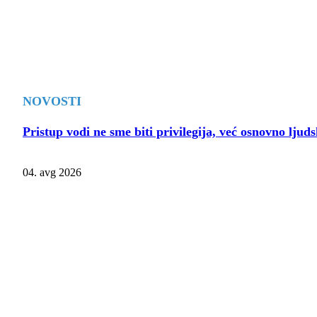
NOVOSTI
Pristup vodi ne sme biti privilegija, već osnovno lju
04. avg 2026