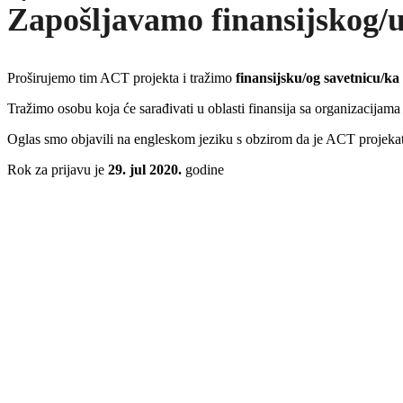
Zapošljavamo finansijskog/u
Proširujemo tim ACT projekta i tražimo
finansijsku/og savetnicu/ka
Tražimo osobu koja će sarađivati u oblasti finansija sa organizacija
Oglas smo objavili na engleskom jeziku s obzirom da je ACT projekat 
Rok za prijavu je
29. jul 2020.
godine