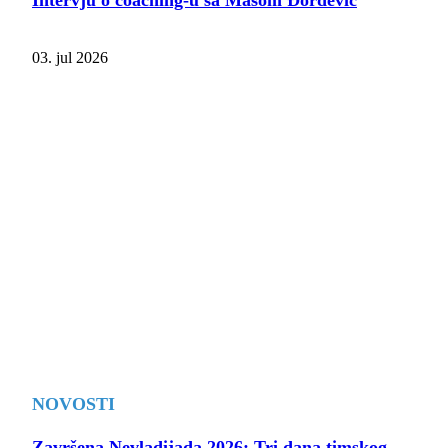
Intervju o coaching-u sa Mašom Đorđević
03. jul 2026
NOVOSTI
Završena Nevladijada 2026: Tri dana timskog