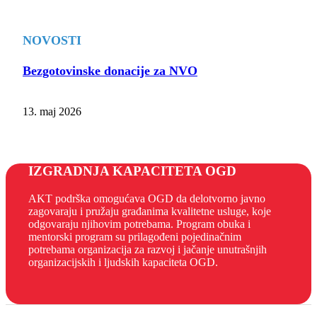
NOVOSTI
Bezgotovinske donacije za NVO
13. maj 2026
IZGRADNJA KAPACITETA OGD
AKT podrška omogućava OGD da delotvorno javno
zagovaraju i pružaju građanima kvalitetne usluge, koje
odgovaraju njihovim potrebama. Program obuka i
mentorski program su prilagođeni pojedinačnim
potrebama organizacija za razvoj i jačanje unutrašnjih
organizacijskih i ljudskih kapaciteta OGD.