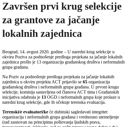
Završen prvi krug selekcije
za grantove za jačanje
lokalnih zajednica
Beograd, 14. avgust 2020. godine – U naredni krug selekcije u
okviru Poziva za podnošenje predloga projekata za jačanje lokalnih
zajednica prošlo je 13 organizacija građanskog društva i neformalnih
grupa građana.
Na Poziv za podnošenje predloga projekata za jačanje lokalnih
zajednica u okviru projekta ACT prijavilo se
65
organizacija
građanskog društva i neformalnih grupa građana. U prvom krugu
selekcije, komisija sastavljena od članova ACT tima i Građanskih
inicijativa odabrala je
13
OGD i neformalnih grupa koje prolaze u
naredni krug selekcije, gde ih očekuje terenska evaluacija.
Terenski/e evaluatori/ke
će dubinski sagledavati integritet
organizacija i neformalnih grupa građana i vrednosno utemeljenje
(rad zasnovan na principima poštovanja ljudskih prava,