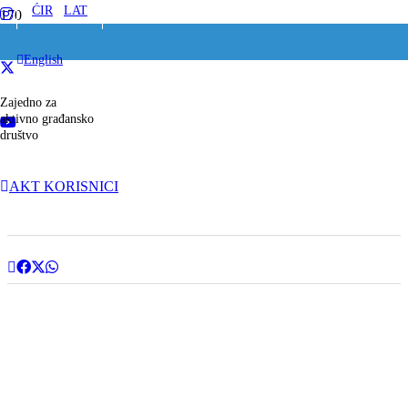
ĆIR
/
LAT
English
Zajedno za
aktivno građansko
društvo
AKT KORISNICI
14
avg