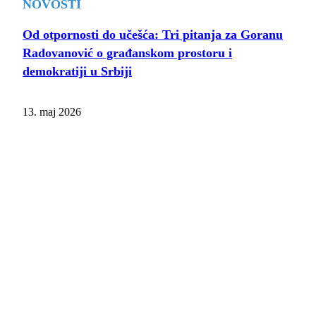
NOVOSTI
Od otpornosti do učešća: Tri pitanja za Goranu
Radovanović o građanskom prostoru i
demokratiji u Srbiji
13. maj 2026