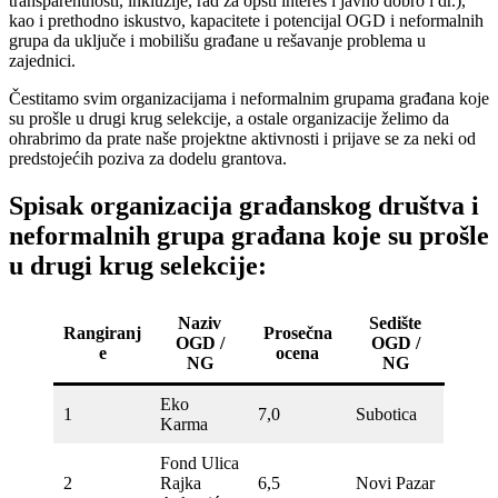
transparentnosti, inkluzije, rad za opšti interes i javno dobro i dr.),
kao i prethodno iskustvo, kapacitete i potencijal OGD i neformalnih
grupa da uključe i mobilišu građane u rešavanje problema u
zajednici.
Čestitamo svim organizacijama i neformalnim grupama građana koje
su prošle u drugi krug selekcije, a ostale organizacije želimo da
ohrabrimo da prate naše projektne aktivnosti i prijave se za neki od
predstojećih poziva za dodelu grantova.
Spisak organizacija građanskog društva i
neformalnih grupa građana koje su prošle
u drugi krug selekcije:
Naziv
Sedište
Rangiranj
Prosečna
OGD /
OGD /
e
ocena
NG
NG
Eko
1
7,0
Subotica
Karma
Fond Ulica
2
Rajka
6,5
Novi Pazar