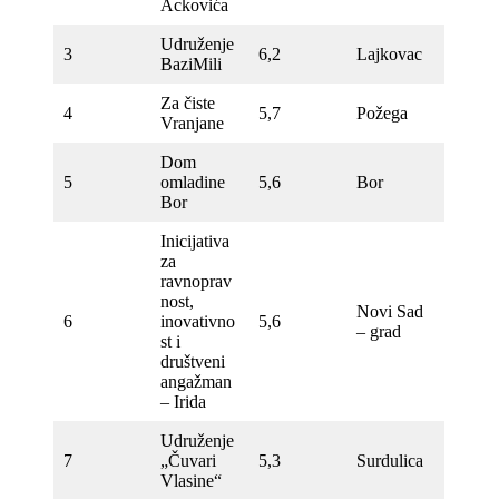
Ackovića
Udruženje
3
6,2
Lajkovac
BaziMili
Za čiste
4
5,7
Požega
Vranjane
Dom
5
omladine
5,6
Bor
Bor
Inicijativa
za
ravnoprav
nost,
Novi Sad
6
inovativno
5,6
– grad
st i
društveni
angažman
– Irida
Udruženje
7
„Čuvari
5,3
Surdulica
Vlasine“