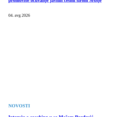
promoviše očuvanje javnih česmi širom Srbije
04. avg 2026
NOVOSTI