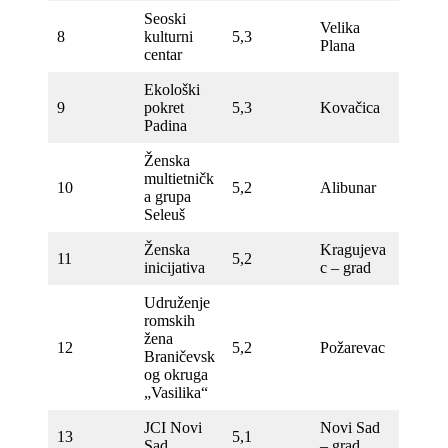
Seoski
Velika
8
kulturni
5,3
Plana
centar
Ekološki
9
pokret
5,3
Kovačica
Padina
Ženska
multietničk
10
5,2
Alibunar
a grupa
Seleuš
Ženska
Kragujeva
11
5,2
inicijativa
c – grad
Udruženje
romskih
žena
12
5,2
Požarevac
Braničevsk
og okruga
„Vasilika“
JCI Novi
Novi Sad
13
5,1
Sad
– grad