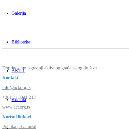
Galerija
Biblioteka
Doprinosimo izgradnji aktivnog građanskog društva
AKT 1
Kontakt
info@act.org.rs
+381 11 3341 218
Kontakt
www.act.org.rs
Korisni linkovi
Politika privatnosti