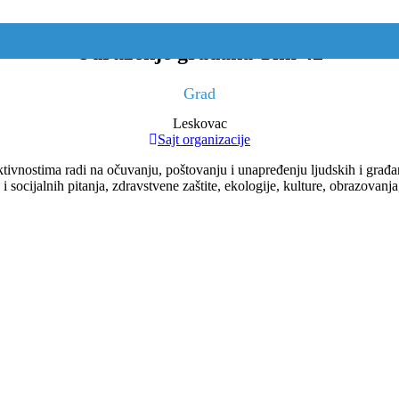
Udruženje građana Tim 42
Grad
Leskovac
Sajt organizacije
tivnostima radi na očuvanju, poštovanju i unapređenju ljudskih i građa
i socijalnih pitanja, zdravstvene zaštite, ekologije, kulture, obrazovanj