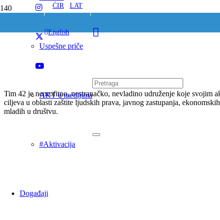
ĆIR
/
LAT
English
Uspešne priče
Tim 42 je neprofitno, nestranačko, nevladino udruženje koje svojim ak
AKT u medijima
ciljeva u oblasti zaštite ljudskih prava, javnog zastupanja, ekonomskih 
mladih u društvu.
#Aktivacija
Događaji