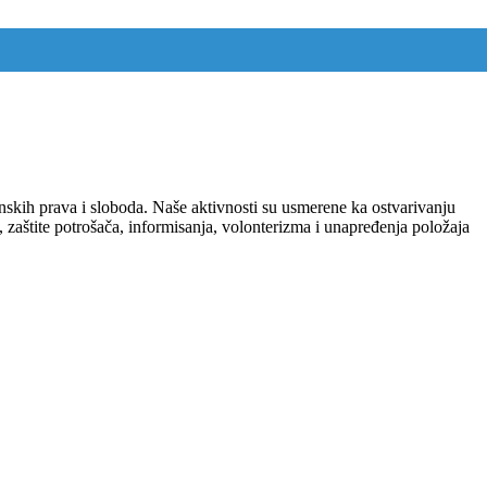
nskih prava i sloboda. Naše aktivnosti su usmerene ka ostvarivanju
a, zaštite potrošača, informisanja, volonterizma i unapređenja položaja