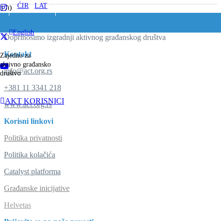
ĆIR
/
LAT
English
Doprinosimo izgradnji aktivnog građanskog društva
Kontakt
Zajedno za
aktivno građansko
info@act.org.rs
društvo
+381 11 3341 218
AKT KORISNICI
www.act.org.rs
Korisni linkovi
Politika privatnosti
Politika kolačića
Catalyst platforma
Građanske inicijative
Helvetas