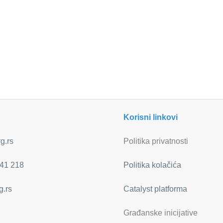
Korisni linkovi
g.rs
Politika privatnosti
41 218
Politika kolačića
g.rs
Catalyst platforma
Građanske inicijative