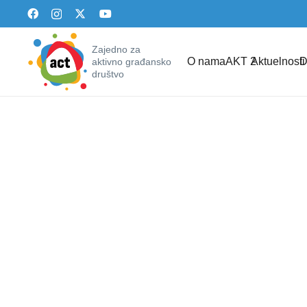
Zajedno za
O nama
AKT 2
Aktuelnosti
D
aktivno građansko
društvo