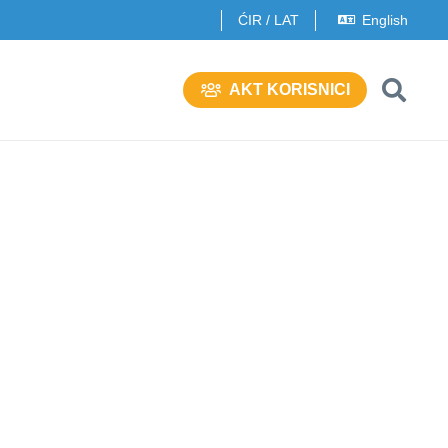
ĆIR
/
LAT
English
AKT KORISNICI