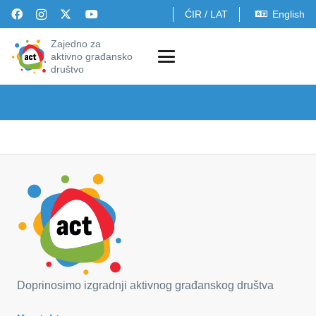
ĆIR
/
LAT
English
Zajedno za
aktivno građansko
društvo
Doprinosimo izgradnji aktivnog građanskog društva