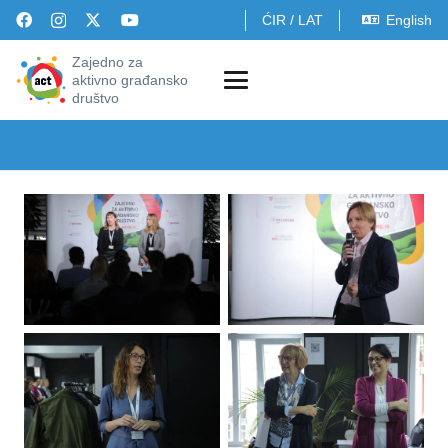
ĆIR
/
LAT
English
Zajedno za
aktivno građansko
društvo