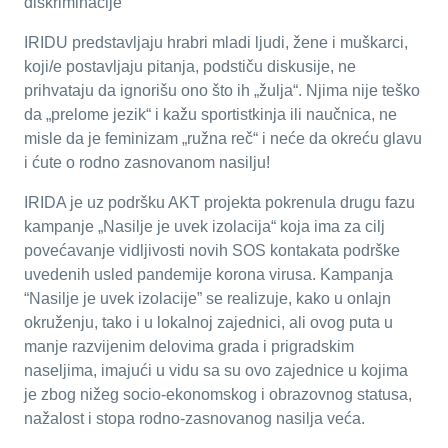
diskriminacije“
IRIDU predstavljaju hrabri mladi ljudi, žene i muškarci,
koji/e postavljaju pitanja, podstiču diskusije, ne
prihvataju da ignorišu ono što ih „žulja“. Njima nije teško
da „prelome jezik“ i kažu sportistkinja ili naučnica, ne
misle da je feminizam „ružna reč“ i neće da okreću glavu
i ćute o rodno zasnovanom nasilju!
IRIDA je uz podršku AKT projekta pokrenula drugu fazu
kampanje „Nasilje je uvek izolacija“ koja ima za cilj
povećavanje vidljivosti novih SOS kontakata podrške
uvedenih usled pandemije korona virusa. Kampanja
“Nasilje je uvek izolacije” se realizuje, kako u onlajn
okruženju, tako i u lokalnoj zajednici, ali ovog puta u
manje razvijenim delovima grada i prigradskim
naseljima, imajući u vidu sa su ovo zajednice u kojima
je zbog nižeg socio-ekonomskog i obrazovnog statusa,
nažalost i stopa rodno-zasnovanog nasilja veća.