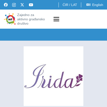
ĆIR
/
LAT
English
Zajedno za
aktivno građansko
društvo