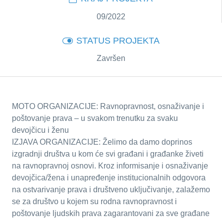
09/2022
STATUS PROJEKTA
Završen
MOTO ORGANIZACIJE: Ravnopravnost, osnaživanje i
poštovanje prava – u svakom trenutku za svaku
devojčicu i ženu
IZJAVA ORGANIZACIJE: Želimo da damo doprinos
izgradnji društva u kom će svi građani i građanke živeti
na ravnopravnoj osnovi. Kroz informisanje i osnaživanje
devojčica/žena i unapređenje institucionalnih odgovora
na ostvarivanje prava i društveno uključivanje, zalažemo
se za društvo u kojem su rodna ravnopravnost i
poštovanje ljudskih prava zagarantovani za sve građane