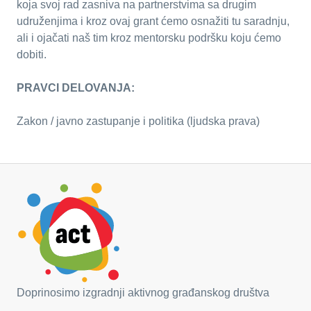
koja svoj rad zasniva na partnerstvima sa drugim
udruženjima i kroz ovaj grant ćemo osnažiti tu saradnju,
ali i ojačati naš tim kroz mentorsku podršku koju ćemo
dobiti.
PRAVCI DELOVANJA:
Zakon / javno zastupanje i politika (ljudska prava)
Doprinosimo izgradnji aktivnog građanskog društva