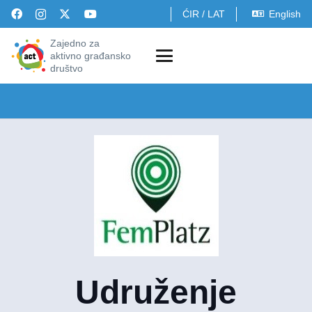
ĆIR
/
LAT
English
Zajedno za
aktivno građansko
društvo
Udruženje