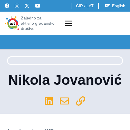
ĆIR
/
LAT
English
Zajedno za
aktivno građansko
društvo
Nikola Jovanović