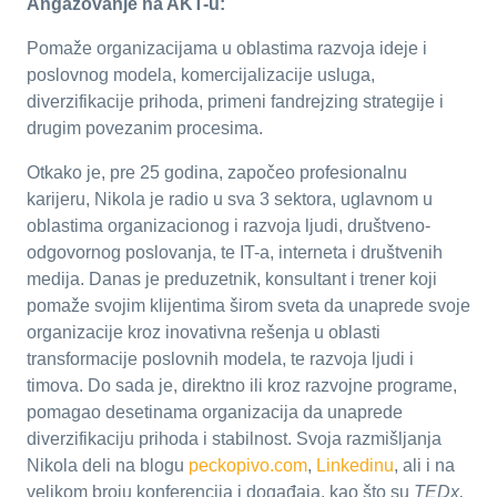
Angažovanje na AKT-u:
Pomaže organizacijama u oblastima razvoja ideje i
poslovnog modela, komercijalizacije usluga,
diverzifikacije prihoda, primeni fandrejzing strategije i
drugim povezanim procesima.
Otkako je, pre 25 godina, započeo profesionalnu
karijeru, Nikola je radio u sva 3 sektora, uglavnom u
oblastima organizacionog i razvoja ljudi, društveno-
odgovornog poslovanja, te IT-a, interneta i društvenih
medija. Danas je preduzetnik, konsultant i trener koji
pomaže svojim klijentima širom sveta da unaprede svoje
organizacije kroz inovativna rešenja u oblasti
transformacije poslovnih modela, te razvoja ljudi i
timova. Do sada je, direktno ili kroz razvojne programe,
pomagao desetinama organizacija da unaprede
diverzifikaciju prihoda i stabilnost. Svoja razmišljanja
Nikola deli na blogu
peckopivo.com
,
Linkedinu
, ali i na
velikom broju konferencija i događaja, kao što su
TEDx,