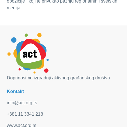
opozicije“, koji je privukao pažnju regionalnih i svetskih
medija.
Doprinosimo izgradnji aktivnog građanskog društva
Kontakt
info@act.org.rs
+381 11 3341 218
www.act.org.rs