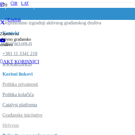
ĆIR
/
LAT
English
Doprinosimo izgradnji aktivnog građanskog društva
Kontakt
Zajedno za
aktivno građansko
info@act.org.rs
društvo
+381 11 3341 218
AKT KORISNICI
www.act.org.rs
Korisni linkovi
Politika privatnosti
Politika kolačića
Catalyst platforma
Građanske inicijative
Helvetas