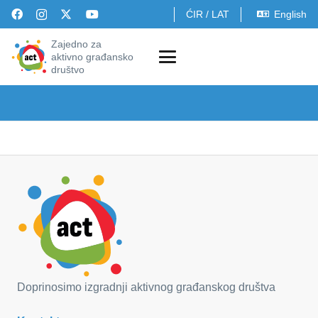
ĆIR
/
LAT
English
Zajedno za
aktivno građansko
društvo
Doprinosimo izgradnji aktivnog građanskog društva