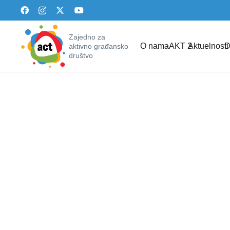
Zajedno za
O nama
AKT 2
Aktuelnosti
D
aktivno građansko
društvo