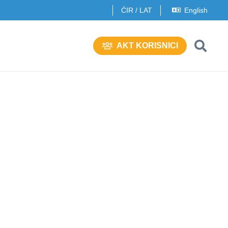
ĆIR
/
LAT
English
AKT KORISNICI