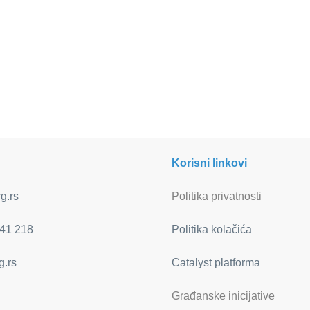
Korisni linkovi
g.rs
Politika privatnosti
41 218
Politika kolačića
g.rs
Catalyst platforma
Građanske inicijative