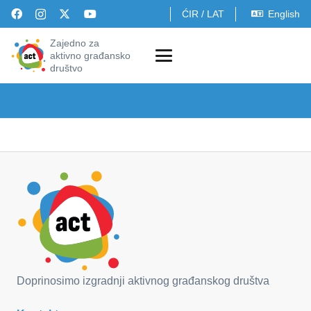
ĆIR
/
LAT
English
Zajedno za
aktivno građansko
društvo
Doprinosimo izgradnji aktivnog građanskog društva