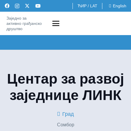
ЋИР
/
LAT
English
Заједно за
активно грађанско
друштво
Центар за развој
заједнице ЛИНК
Град
Сомбор