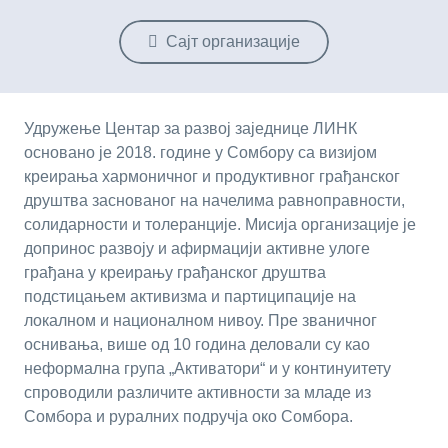
Сајт организације
Удружење Центар за развој заједнице ЛИНК
основано је 2018. године у Сомбору са визијом
креирања хармоничног и продуктивног грађанског
друштва заснованог на начелима равноправности,
солидарности и толеранције. Мисија организације је
допринос развоју и афирмацији активне улоге
грађана у креирању грађанског друштва
подстицањем активизма и партиципације на
локалном и националном нивоу. Пре званичног
оснивања, више од 10 година деловали су као
неформална група „Активатори“ и у континуитету
спроводили различите активности за младе из
Сомбора и руралних подручја око Сомбора.