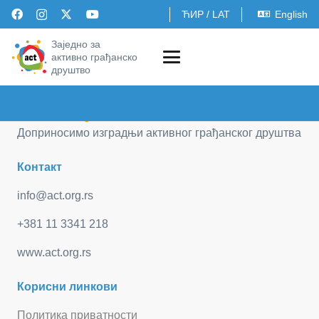
ЋИР
/
LAT
English
Заједно за
активно грађанско
друштво
Доприносимо изградњи активног грађанског друштва
Контакт
info@act.org.rs
+381 11 3341 218
www.act.org.rs
Корисни линкови
Политика приватности