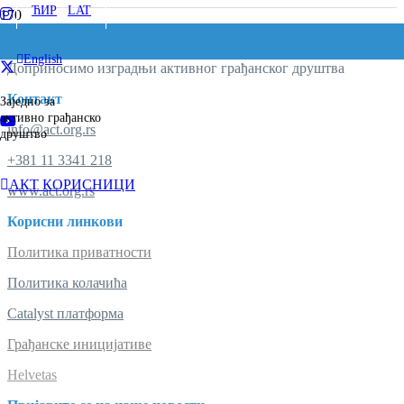
ЋИР
/
LAT
English
Доприносимо изградњи активног грађанског друштва
Контакт
Заједно за
активно грађанско
info@act.org.rs
друштво
+381 11 3341 218
AКT КОРИСНИЦИ
www.act.org.rs
Корисни линкови
Политика приватности
Политика колачића
Catalyst платформа
Грађанске иницијативе
Helvetas