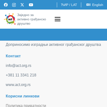
ЋИР
/
LAT
English
Заједно за
активно грађанско
друштво
Доприносимо изградњи активног грађанског друштва
Контакт
info@act.org.rs
+381 11 3341 218
www.act.org.rs
Корисни линкови
Политика приватности