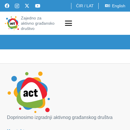
ĆIR
/
LAT
English
Zajedno za
aktivno građansko
društvo
Doprinosimo izgradnji aktivnog građanskog društva