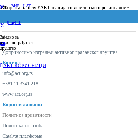
ЋИР
/
LAT
У првом панелу #АКТивација говорили смо о регионалним
трендовима…ево шта је рекао панелиста из Македоније.
English
Заједно за
активно грађанско
друштво
Доприносимо изградњи активног грађанског друштва
Контакт
AКT КОРИСНИЦИ
info@act.org.rs
+381 11 3341 218
www.act.org.rs
Корисни линкови
Политика приватности
Политика колачића
Catalyst платформа