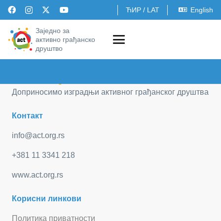
ЋИР
/
LAT
English
Заједно за
активно грађанско
друштво
Доприносимо изградњи активног грађанског друштва
Контакт
info@act.org.rs
+381 11 3341 218
www.act.org.rs
Корисни линкови
Политика приватности