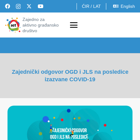
ĆIR
/
LAT
English
Zajedno za
aktivno građansko
društvo
Zajednički odgovor OGD i JLS na posledice
izazvane COVID-19