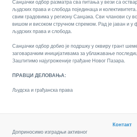
Санџачки одбор разматра сва питања у вези са оств
људских права и слобода појединаца и колективитета.
свим градовима у региону Санџака. Сви чланови су в
вишом и високом стручном спремом. Рад је јаван и у
људских права и слобода.
Санџачки одбор добио је подршку у оквиру грант ше
заговарачким иницијативама за ублажавање последиц
Заштитимо најугроженије грађане Новог Пазара.
ПРАВЦИ ДЕЛОВАЊА:
Људска и грађанска права
Контакт
Доприносимо изградњи активног