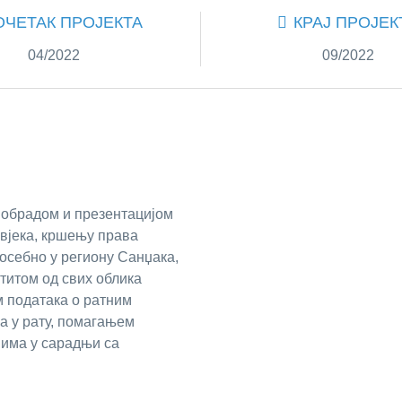
ОЧЕТАК ПРОЈЕКТА
КРАЈ ПРОЈЕК
04/2022
09/2022
 обрадом и презентацијом
вјека, кршењу права
осебно у региону Санџака,
итом од свих облика
 података о ратним
а у рату, помагањем
има у сарадњи са