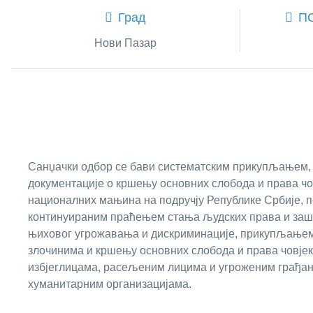
Град
П
Нови Пазар
Санџачки одбор се бави систематским прикупљањем,
документације о кршењу основних слобода и права чо
националних мањина на подручју Републике Србије, п
континуираним праћењем стања људских права и зашт
њиховог угрожавања и дискриминације, прикупљањем
злочинима и кршењу основних слобода и права човјек
избјеглицама, расељеним лицима и угроженим грађан
хуманитарним организацијама.