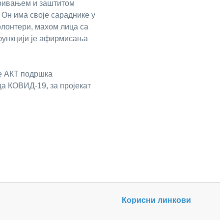
аривањем и заштитом
 Он има своје сараднике у
олонтери, махом лица са
 функцији је афирмисања
ме АКТ подршка
а КОВИД-19, за пројекат
Корисни линкови