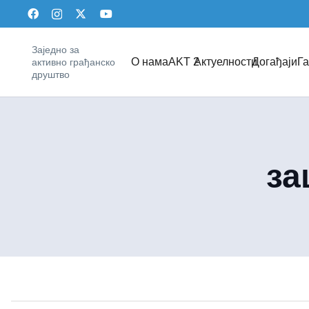
Заједно за
О нама
AKT 2
Актуелности
Догађаји
Га
активно грађанско
друштво
за