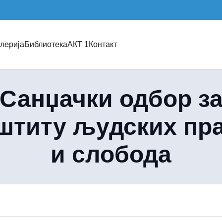
лерија
Библиотека
АКТ 1
Контакт
Санџачки одбор з
штиту људских пр
и слобода