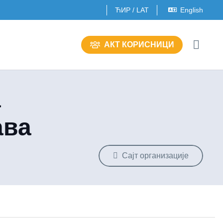
ЋИР
/
LAT
English
AКT КОРИСНИЦИ
а
ава
Сајт организације