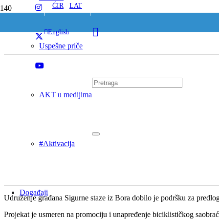
ĆIR
/
LAT
English
Uspešne priče
AKT u medijima
#Aktivacija
Događaji
Udruženje građana Sigurne staze iz Bora dobilo je podršku za predl
Projekat je usmeren na promociju i unapređenje biciklističkog saobra