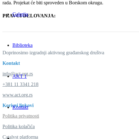
rada. Projekat će biti sproveden u Borskom okrugu.
Galerija
PRAVCI DELOVANJA:
Biblioteka
Doprinosimo izgradnji aktivnog građanskog društva
Kontakt
info@act.org.rs
AKT 1
+381 11 3341 218
www.act.org.rs
Korisni linkovi
Kontakt
Politika privatnosti
Politika kolačića
Catalyst platforma