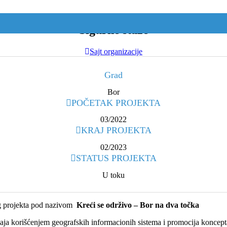
Sigurne staze
Sajt organizacije
Grad
Bor
POČETAK PROJEKTA
03/2022
KRAJ PROJEKTA
02/2023
STATUS PROJEKTA
U toku
og projekta pod nazivom
Kreći se održivo – Bor na dva točka
ćaja korišćenjem geografskih informacionih sistema i promocija koncepta