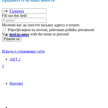
Пријавите се на наше новости
Галерија
Fill out this field
Молимо вас да унесете ваљану адресу е-поште.
Prijavljivanjem na novosti, prihvatam politiku privatnosti.
You need to agree with the terms to proceed
Библиотека
Prijavite se
Израда и одржавање сајта
АКТ 1
Контакт