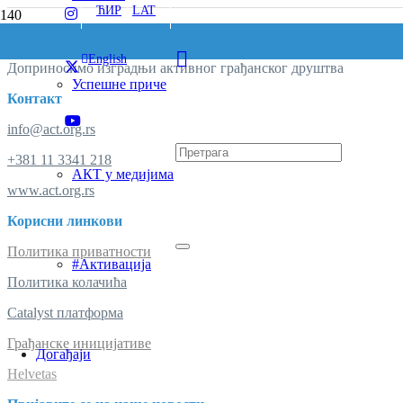
ЋИР
/
LAT
English
Доприносимо изградњи активног грађанског друштва
Успешне приче
Контакт
info@act.org.rs
+381 11 3341 218
АКТ у медијима
www.act.org.rs
Корисни линкови
Политика приватности
#Активација
Политика колачића
Catalyst платформа
Грађанске иницијативе
Догађаји
Helvetas