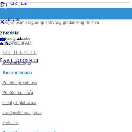
ĆIR
/
LAT
English
Doprinosimo izgradnji aktivnog građanskog društva
Kontakt
Zajedno za
aktivno građansko
info@act.org.rs
društvo
+381 11 3341 218
AKT KORISNICI
www.act.org.rs
Korisni linkovi
Politika privatnosti
Politika kolačića
Catalyst platforma
Građanske inicijative
Helvetas