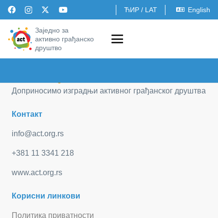
ЋИР
/
LAT
English
Заједно за
активно грађанско
друштво
Доприносимо изградњи активног грађанског друштва
Контакт
info@act.org.rs
+381 11 3341 218
www.act.org.rs
Корисни линкови
Политика приватности