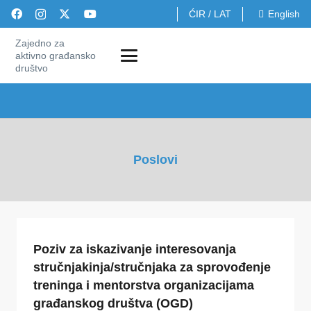
ĆIR
/
LAT
English
Zajedno za
aktivno građansko
društvo
Poslovi
Poziv za iskazivanje interesovanja
stručnjakinja/stručnjaka za sprovođenje
treninga i mentorstva organizacijama
građanskog društva (OGD)