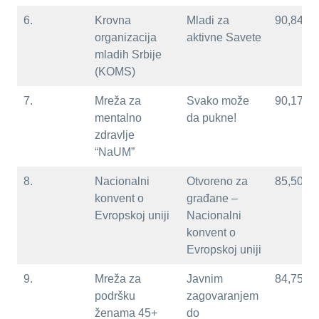
6.
Krovna
Mladi za
90,84
organizacija
aktivne Savete
mladih Srbije
(KOMS)
7.
Mreža za
Svako može
90,17
mentalno
da pukne!
zdravlje
“NaUM”
8.
Nacionalni
Otvoreno za
85,50
konvent o
građane –
Evropskoj uniji
Nacionalni
konvent o
Evropskoj uniji
9.
Mreža za
Javnim
84,75
podršku
zagovaranjem
ženama 45+
do