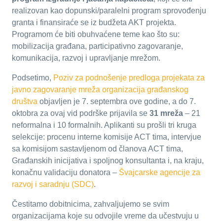
realizovan kao dopunski/paralelni program sprovođenju
granta i finansiraće se iz budžeta AKT projekta.
Programom će biti obuhvaćene teme kao što su:
mobilizacija građana, participativno zagovaranje,
komunikacija, razvoj i upravljanje mrežom.
Podsetimo,
Poziv za podnošenje predloga projekata za
javno zagovaranje mreža organizacija građanskog
društva
objavljen je 7. septembra ove godine, a do 7.
oktobra za ovaj vid podrške prijavila se
31 mreža
– 21
neformalna i 10 formalnih. Aplikanti su prošli tri kruga
selekcije: procenu interne komisije ACT tima, intervjue
sa komisijom sastavljenom od članova ACT tima,
Građanskih inicijativa i spoljnog konsultanta i, na kraju,
konačnu validaciju donatora –
Švajcarske agencije za
razvoj i saradnju (SDC)
.
Čestitamo dobitnicima, zahvaljujemo se svim
organizacijama koje su odvojile vreme da učestvuju u