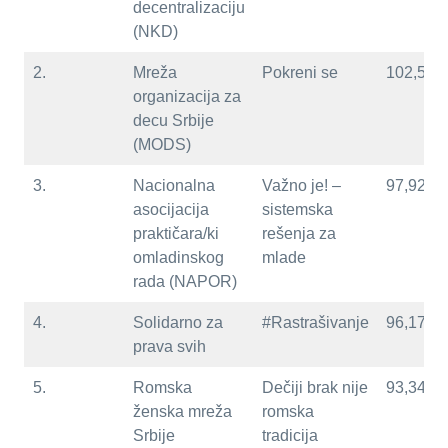
decentralizaciju
(NKD)
2.
Mreža
Pokreni se
102,59
organizacija za
decu Srbije
(MODS)
3.
Nacionalna
Važno je! –
97,92
asocijacija
sistemska
praktičara/ki
rešenja za
omladinskog
mlade
rada (NAPOR)
4.
Solidarno za
#Rastrašivanje
96,17
prava svih
5.
Romska
Dečiji brak nije
93,34
ženska mreža
romska
Srbije
tradicija