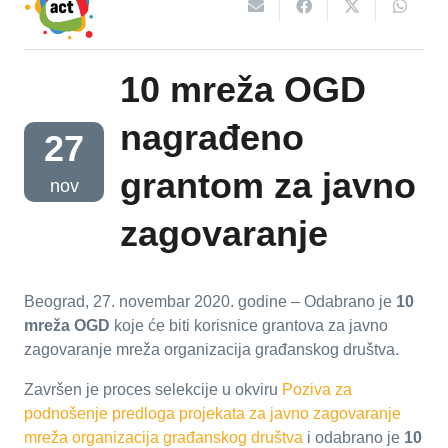
10 mreža OGD
nagrađeno
27
grantom za javno
nov
zagovaranje
Beograd, 27. novembar 2020. godine – Odabrano je
10
mreža OGD
koje će biti korisnice grantova za javno
zagovaranje mreža organizacija građanskog društva.
Završen je proces selekcije u okviru
Poziva za
podnošenje predloga projekata za javno zagovaranje
mreža organizacija građanskog društva
i odabrano je
10