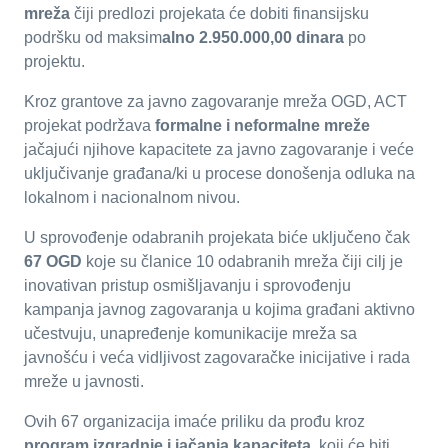
mreža
čiji predlozi projekata će dobiti finansijsku
podršku od maksim
alno 2.950.000,00 dinara
po
projektu.
Kroz grantove za javno zagovaranje mreža OGD, ACT
projekat podržava
formalne i neformalne mreže
jačajući njihove kapacitete za javno zagovaranje i veće
uključivanje građana/ki u procese donošenja odluka na
lokalnom i nacionalnom nivou.
U sprovođenje odabranih projekata biće uključeno čak
67 OGD
koje su članice 10 odabranih mreža čiji cilj je
inovativan pristup osmišljavanju i sprovođenju
kampanja javnog zagovaranja u kojima građani aktivno
učestvuju, unapređenje komunikacije mreža sa
javnošću i veća vidljivost zagovaračke inicijative i rada
mreže u javnosti.
Ovih 67 organizacija imaće priliku da prođu kroz
program izgradnje i jačanja kapaciteta
, koji će biti