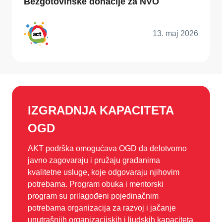
Bezgotovinske donacije za NVO
13. maj 2026
IZGRADNJA KAPACITETA
OGD
AKT podrška omogućava OGD da delotvorno
javno zagovaraju i pružaju građanima
kvalitetne usluge, koje odgovaraju njihovim
potrebama. Program obuka i mentorski
program su prilagođeni pojedinačnim
potrebama organizacija za razvoj i jačanje
unutrašnjih organizacijskih i ljudskih kapaciteta