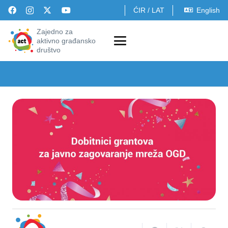
ĆIR
/
LAT
English
Zajedno za
aktivno građansko
društvo