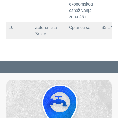
ekonomskog
osnaživanja
žena 45+
10.
Zelena lista
Oplaneti se!
83,17
Srbije