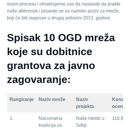
ovom procesu i ohrabrujemo vas da nastavite da pratite
naše aktivnosti i prijavite se za naredni poziv za mreže,
koji će biti raspisan u drugoj polovini 2021. godine.
Spisak 10 OGD mreža
koje su dobitnice
grantova za javno
zagovaranje:
Rangiranje
Naziv mreže
Naziv
Konačn
projekta
ocena
1.
Nacionalna
Naše mesto u
116,92
koalicija za
Srbiji