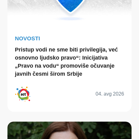
NOVOSTI
Pristup vodi ne sme biti privilegija, već
osnovno ljudsko pravo“: Inicijativa
„Pravo na vodu“ promoviše očuvanje
javnih česmi širom Srbije
04. avg 2026