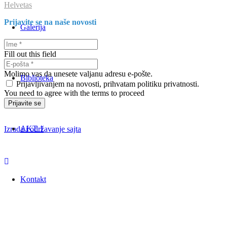
Helvetas
Prijavite se na naše novosti
Galerija
Fill out this field
Molimo vas da unesete valjanu adresu e-pošte.
Biblioteka
Prijavljivanjem na novosti, prihvatam politiku privatnosti.
You need to agree with the terms to proceed
Prijavite se
AKT 1
Izrada i održavanje sajta
Kontakt