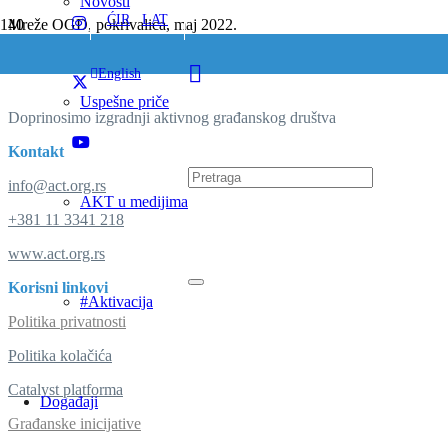
Novosti
ĆIR
/
LAT
Mreže OGD, pokrivalica, maj 2022.
English
Uspešne priče
Doprinosimo izgradnji aktivnog građanskog društva
Kontakt
info@act.org.rs
AKT u medijima
+381 11 3341 218
www.act.org.rs
Korisni linkovi
#Aktivacija
Politika privatnosti
Politika kolačića
Catalyst platforma
Događaji
Građanske inicijative