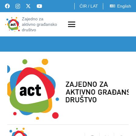
ĆIR
/
LAT
English
Zajedno za
aktivno građansko
društvo