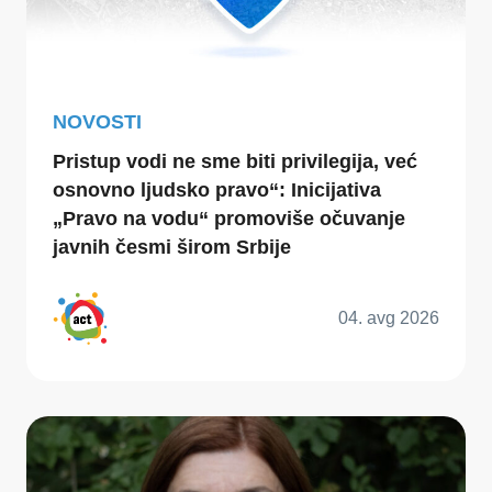
NOVOSTI
Pristup vodi ne sme biti privilegija, već
osnovno ljudsko pravo“: Inicijativa
„Pravo na vodu“ promoviše očuvanje
javnih česmi širom Srbije
04. avg 2026