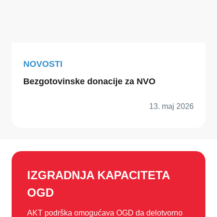
NOVOSTI
Bezgotovinske donacije za NVO
13. maj 2026
IZGRADNJA KAPACITETA
OGD
AKT podrška omogućava OGD da delotvorno