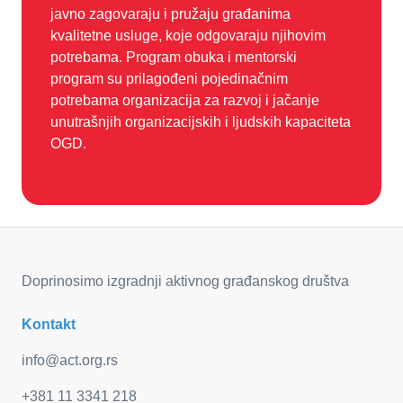
javno zagovaraju i pružaju građanima
kvalitetne usluge, koje odgovaraju njihovim
potrebama. Program obuka i mentorski
program su prilagođeni pojedinačnim
potrebama organizacija za razvoj i jačanje
unutrašnjih organizacijskih i ljudskih kapaciteta
OGD.
Doprinosimo izgradnji aktivnog građanskog društva
Kontakt
info@act.org.rs
+381 11 3341 218