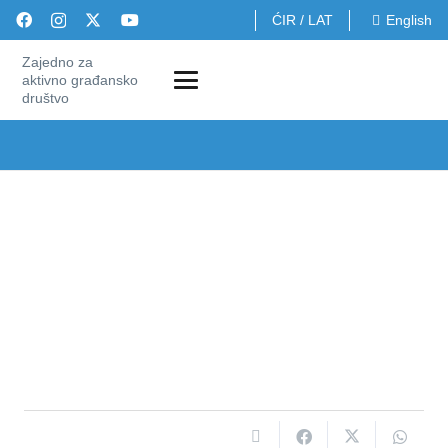
ĆIR
/
LAT
English
Zajedno za
aktivno građansko
društvo