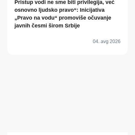
Pristup vodi ne sme biti privilegija, već
osnovno ljudsko pravo“: Inicijativa
„Pravo na vodu“ promoviše očuvanje
javnih česmi širom Srbije
04. avg 2026