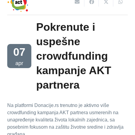
Pokrenute i
uspešne
07
crowdfunding
apr
kampanje AKT
partnera
Na platformi Donacije.rs trenutno je aktivno više
crowdfunding kampanja AKT partnera usmerenih na
unapređenje kvaliteta života lokalnih zajednica, sa
posebnim fokusom na zaštitu životne sredine i zdravlja
građana.