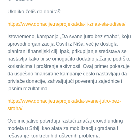
Ukoliko želiš da doniraš:
https://www.donacije.rs/projekat/da-li-znas-sta-udises/
Istovremeno, kampanja „Da svane jutro bez straha“, koju
sprovodi organizacija Osvit iz Niša, već je dostigla
planirani finansijski cilj. Ipak, prikupljanje sredstava se
nastavlja kako bi se omogućilo dodatno jačanje podrške
korisnicima i proširenje aktivnosti. Ovaj primer pokazuje
da uspešno finansirane kampanje često nastavljaju da
privlače donacije, zahvaljujući poverenju zajednice i
jasnim rezultatima.
https://www.donacije.rs/projekat/da-svane-jutro-bez-
straha/
Ove inicijative potvrđuju rastući značaj crowdfunding
modela u Srbiji kao alata za mobilizaciju građana i
rešavanje konkretnih društvenih problema