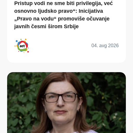
Pristup vodi ne sme biti privilegija, već
osnovno ljudsko pravo“: Inicijativa
„Pravo na vodu“ promoviše očuvanje
javnih česmi širom Srbije
04. avg 2026