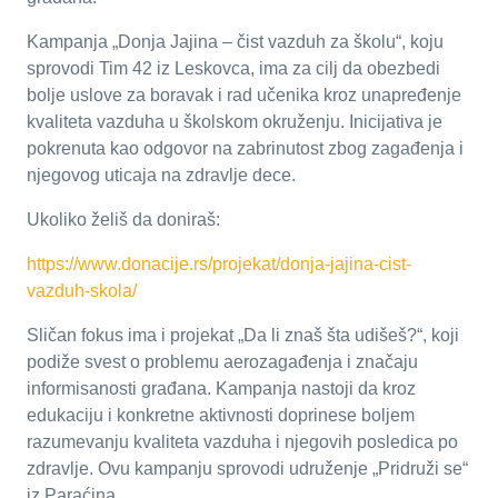
Kampanja „Donja Jajina – čist vazduh za školu“, koju
sprovodi Tim 42 iz Leskovca, ima za cilj da obezbedi
bolje uslove za boravak i rad učenika kroz unapređenje
kvaliteta vazduha u školskom okruženju. Inicijativa je
pokrenuta kao odgovor na zabrinutost zbog zagađenja i
njegovog uticaja na zdravlje dece.
Ukoliko želiš da doniraš:
https://www.donacije.rs/projekat/donja-jajina-cist-
vazduh-skola/
Sličan fokus ima i projekat „Da li znaš šta udišeš?“, koji
podiže svest o problemu aerozagađenja i značaju
informisanosti građana. Kampanja nastoji da kroz
edukaciju i konkretne aktivnosti doprinese boljem
razumevanju kvaliteta vazduha i njegovih posledica po
zdravlje. Ovu kampanju sprovodi udruženje „Pridruži se“
iz Paraćina.