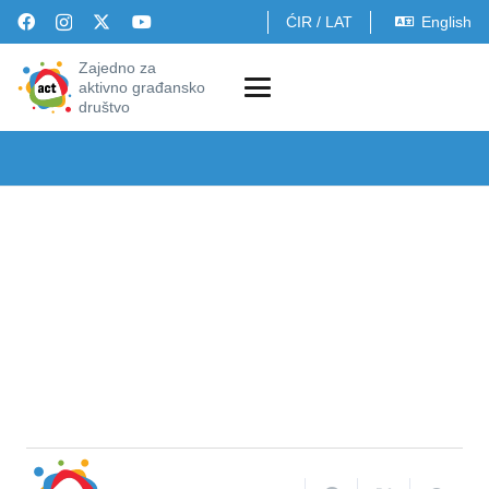
ĆIR
/
LAT
English
Zajedno za
aktivno građansko
društvo