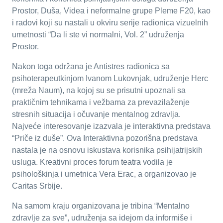
Prostor, Duša, Videa i neformalne grupe Pleme F20, kao
i radovi koji su nastali u okviru serije radionica vizuelnih
umetnosti “Da li ste vi normalni, Vol. 2” udruženja
Prostor.
Nakon toga održana je Antistres radionica sa
psihoterapeutkinjom Ivanom Lukovnjak, udruženje Herc
(mreža Naum), na kojoj su se prisutni upoznali sa
praktičnim tehnikama i vežbama za prevazilaženje
stresnih situacija i očuvanje mentalnog zdravlja.
Najveće interesovanje izazvala je interaktivna predstava
“Priče iz duše”. Ova Interaktivna pozorišna predstava
nastala je na osnovu iskustava korisnika psihijatrijskih
usluga. Kreativni proces forum teatra vodila je
psihološkinja i umetnica Vera Erac, a organizovao je
Caritas Srbije.
Na samom kraju organizovana je tribina “Mentalno
zdravlje za sve”, udruženja sa idejom da informiše i