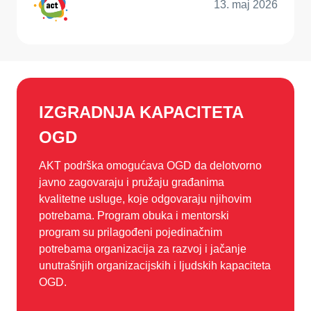
13. maj 2026
IZGRADNJA KAPACITETA
OGD
AKT podrška omogućava OGD da delotvorno
javno zagovaraju i pružaju građanima
kvalitetne usluge, koje odgovaraju njihovim
potrebama. Program obuka i mentorski
program su prilagođeni pojedinačnim
potrebama organizacija za razvoj i jačanje
unutrašnjih organizacijskih i ljudskih kapaciteta
OGD.