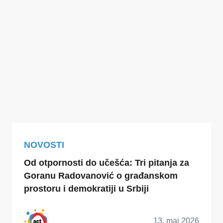
NOVOSTI
Od otpornosti do učešća: Tri pitanja za
Goranu Radovanović o građanskom
prostoru i demokratiji u Srbiji
13. maj 2026