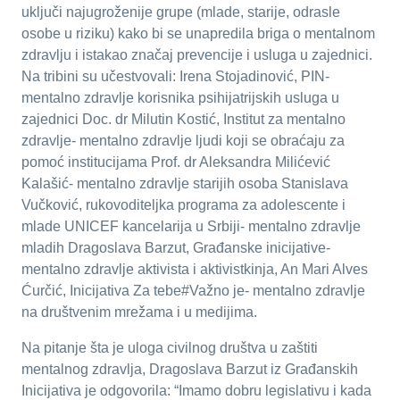
uključi najugroženije grupe (mlade, starije, odrasle
osobe u riziku) kako bi se unapredila briga o mentalnom
zdravlju i istakao značaj prevencije i usluga u zajednici.
Na tribini su učestvovali: Irena Stojadinović, PIN-
mentalno zdravlje korisnika psihijatrijskih usluga u
zajednici Doc. dr Milutin Kostić, Institut za mentalno
zdravlje- mentalno zdravlje ljudi koji se obraćaju za
pomoć institucijama Prof. dr Aleksandra Milićević
Kalašić- mentalno zdravlje starijih osoba Stanislava
Vučković, rukovoditeljka programa za adolescente i
mlade UNICEF kancelarija u Srbiji- mentalno zdravlje
mladih Dragoslava Barzut, Građanske inicijative-
mentalno zdravlje aktivista i aktivistkinja, An Mari Alves
Ćurčić, Inicijativa Za tebe#Važno je- mentalno zdravlje
na društvenim mrežama i u medijima.
Na pitanje šta je uloga civilnog društva u zaštiti
mentalnog zdravlja, Dragoslava Barzut iz Građanskih
Inicijativa je odgovorila: “Imamo dobru legislativu i kada