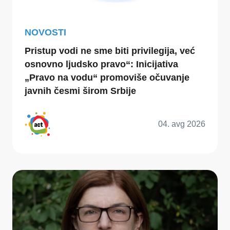
NOVOSTI
Pristup vodi ne sme biti privilegija, već
osnovno ljudsko pravo“: Inicijativa
„Pravo na vodu“ promoviše očuvanje
javnih česmi širom Srbije
04. avg 2026