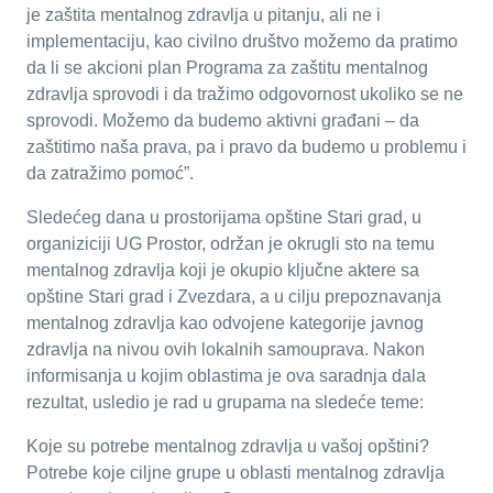
je zaštita mentalnog zdravlja u pitanju, ali ne i
implementaciju, kao civilno društvo možemo da pratimo
da li se akcioni plan Programa za zaštitu mentalnog
zdravlja sprovodi i da tražimo odgovornost ukoliko se ne
sprovodi. Možemo da budemo aktivni građani – da
zaštitimo naša prava, pa i pravo da budemo u problemu i
da zatražimo pomoć”.
Sledećeg dana u prostorijama opštine Stari grad, u
organiziciji UG Prostor, održan je okrugli sto na temu
mentalnog zdravlja koji je okupio ključne aktere sa
opštine Stari grad i Zvezdara, a u cilju prepoznavanja
mentalnog zdravlja kao odvojene kategorije javnog
zdravlja na nivou ovih lokalnih samouprava. Nakon
informisanja u kojim oblastima je ova saradnja dala
rezultat, usledio je rad u grupama na sledeće teme:
Koje su potrebe mentalnog zdravlja u vašoj opštini?
Potrebe koje ciljne grupe u oblasti mentalnog zdravlja