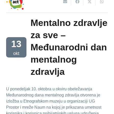
Mentalno zdravlje
za sve –
13
Međunarodni dan
okt
mentalnog
zdravlja
U ponedeljak 10. oktobra u okviru obeležavanja
Međunarodnog dana mentalnog zdravlja otvorena je
izložba u Etnografskom muzeju u organizaciji UG
Prostor i mreže Naum na kojoj je prikazana umetnost
korisnika i korisnica psihijatrijskih usluga udruženja