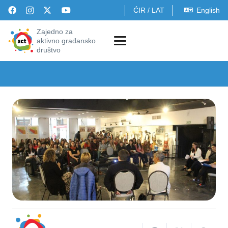
ĆIR
/
LAT
English
Zajedno za
aktivno građansko
društvo