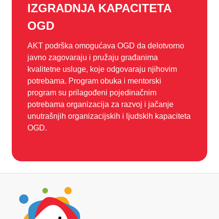
IZGRADNJA KAPACITETA
OGD
AKT podrška omogućava OGD da delotvorno
javno zagovaraju i pružaju građanima
kvalitetne usluge, koje odgovaraju njihovim
potrebama. Program obuka i mentorski
program su prilagođeni pojedinačnim
potrebama organizacija za razvoj i jačanje
unutrašnjih organizacijskih i ljudskih kapaciteta
OGD.