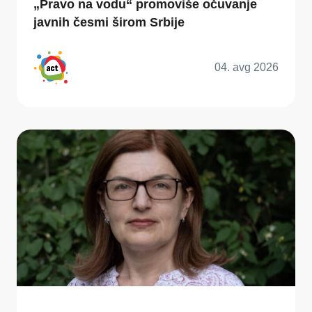
„Pravo na vodu“ promoviše očuvanje
javnih česmi širom Srbije
04. avg 2026