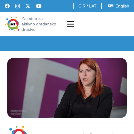
ĆIR
/
LAT
English
Zajedno za
aktivno građansko
društvo