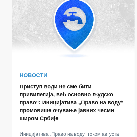
НОВОСТИ
Приступ води не сме бити
привилегија, већ основно људско
право“: Иницијатива „Право на воду“
промовише очување јавних чесми
широм Србије
Иницијатива „Право на воду“ током августа