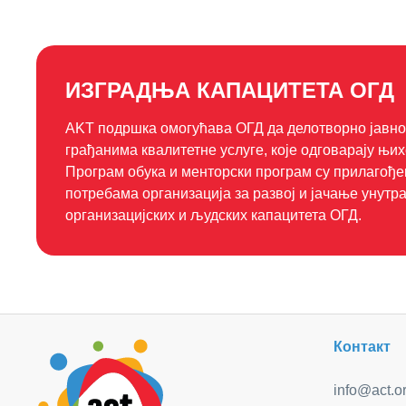
ИЗГРАДЊА КАПАЦИТЕТА ОГД
AKT подршка омогућава ОГД да делотворно јавно 
грађанима квалитетне услуге, које одговарају њи
Програм обука и менторски програм су прилагођ
потребама организација за развој и јачање унут
организацијских и људских капацитета ОГД.
Контакт
info@act.or