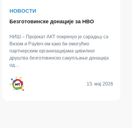
НОВОСТИ
Безготовинске донације за НВО
НИШ – Пројекат АКТ покренуо је сарадњу са
Визом и Payten-ом како би омогућио
партнерским организацијама цивилног
друштва безготовинско сакупљање донација
од…
13. мај 2026