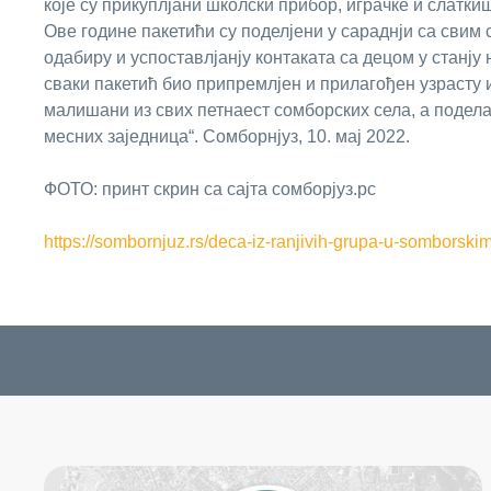
које су прикуплјани школски прибор, играчке и слаткиш
Ове године пакетићи су поделјени у сараднји са свим
одабиру и успоставлјанју контаката са децом у станју 
сваки пакетић био припремлјен и прилагођен узрасту 
малишани из свих петнаест сомборских села, а подела
месних заједница“. Сомборнјуз, 10. мај 2022.
ФОТО: принт скрин са сајта сомборјуз.рс
https://sombornjuz.rs/deca-iz-ranjivih-grupa-u-somborski