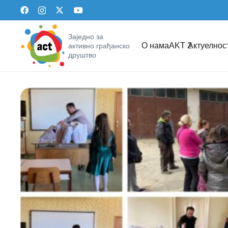
Заједно за
О нама
AKT 2
Актуелнос
активно грађанско
друштво