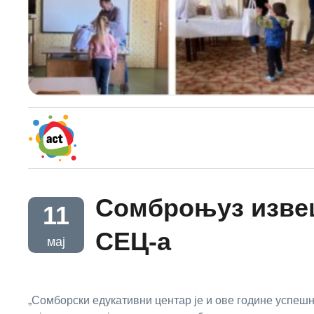
Сомброњуз извеш
11
СЕЦ-а
мај
„Сомборски едукативни центар је и ове године успеш