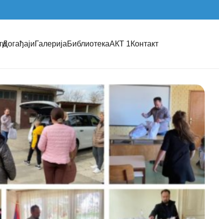
ти
Догађаји
Галерија
Библиотека
АКТ 1
Контакт