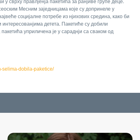
и у сврху правлјенја пакетића за ранјиве групе деце.
 сеоским Месним заједницама које су допринеле у
највеће социјалне потребе из нјихових средина, како би
и интересованјима детета. Пакетиће су добили
 пакетића уприличена је у сараднји са сваком од
m-selima-dobila-paketice/