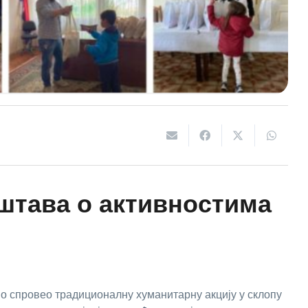
тава о активностима
но спровео традиционалну хуманитарну акцију у склопу