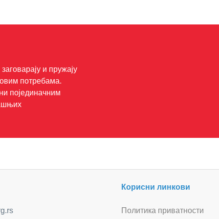
заговарају и пружају
ховим потребама.
ени појединачним
рашњих
Корисни линкови
g.rs
Политика приватности