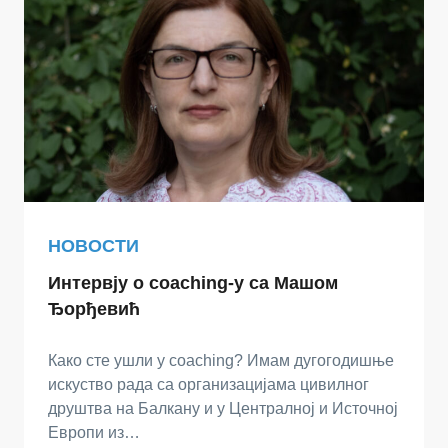
НОВОСТИ
Интервју о coaching-у са Машом
Ђорђевић
Како сте ушли у coaching? Имам дугогодишње
искуство рада са организацијама цивилног
друштва на Балкану и у Централној и Источној
Европи из…