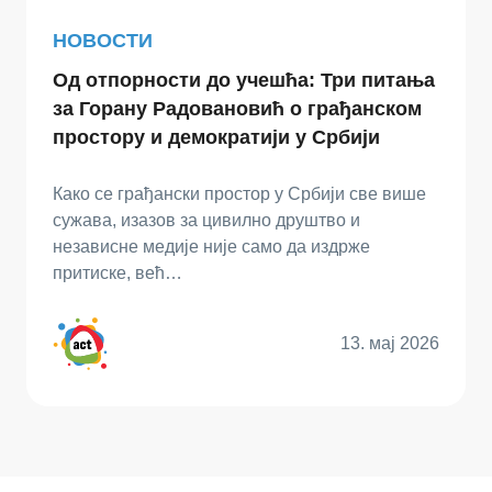
НОВОСТИ
Од отпорности до учешћа: Три питања
за Горану Радовановић о грађанском
простору и демократији у Србији
Како се грађански простор у Србији све више
сужава, изазов за цивилно друштво и
независне медије није само да издрже
притиске, већ…
13. мај 2026