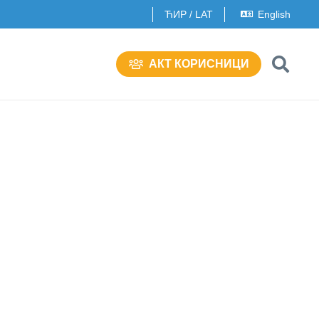
ЋИР
/
LAT
English
AКT КОРИСНИЦИ