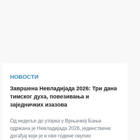
НОВОСТИ
Завршена Невладијада 2026: Три дана
тимског духа, повезивања и
заједничких изазова
Од недеље до уторка у Врњачкој Бањи
одржана је Невладијада 2026, јединствени
догађај који је и ове године окупио