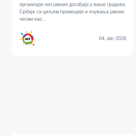
организује низ јавних догађаја у више градова
Србије са циљем промоције и очувања јавних
чесми као…
04. авг 2026