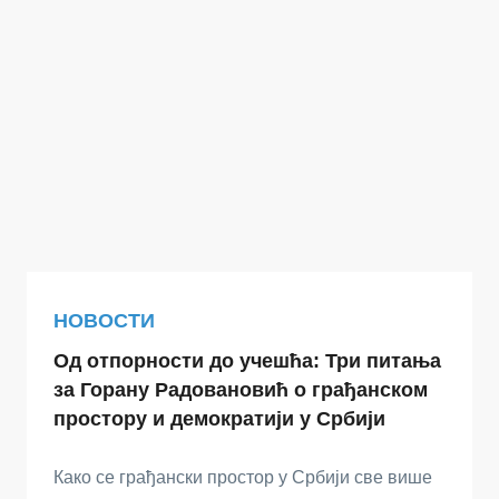
НОВОСТИ
Од отпорности до учешћа: Три питања
за Горану Радовановић о грађанском
простору и демократији у Србији
Како се грађански простор у Србији све више