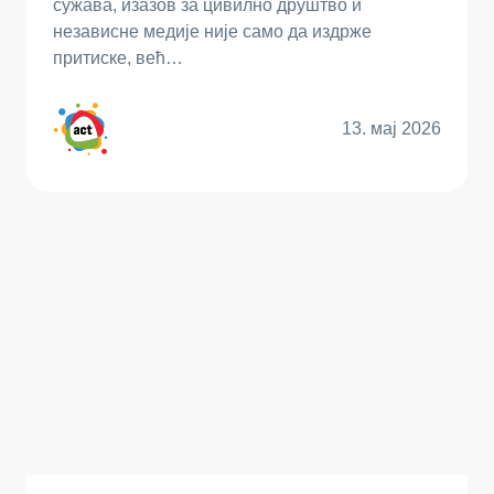
сужава, изазов за цивилно друштво и
независне медије није само да издрже
притиске, већ…
13. мај 2026