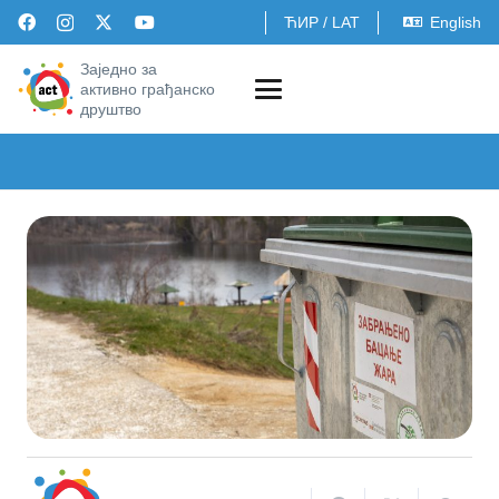
ЋИР
/
LAT
English
Заједно за
активно грађанско
друштво