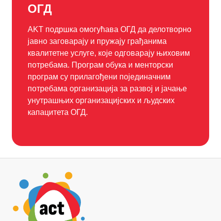
ОГД
AKT подршка омогућава ОГД да делотворно
јавно заговарају и пружају грађанима
квалитетне услуге, које одговарају њиховим
потребама. Програм обука и менторски
програм су прилагођени појединачним
потребама организација за развој и јачање
унутрашњих организацијских и људских
капацитета ОГД.