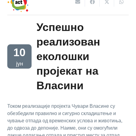
Успешно
реализован
10
еколошки
јун
пројекат на
Власини
Током реализације пројекта Чувари Власине су
обезбедили правилно и сигурно складиштење и
чување отпада од временских услова и животиња,
до одвоза до депоније. Наиме, они су омогућили
лакше одлагање отпада и приступ месту за отпад.