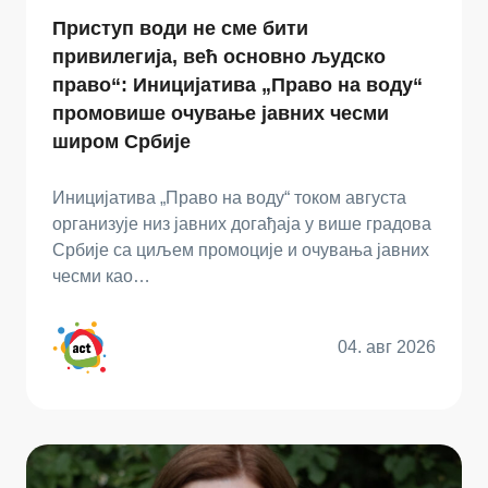
Приступ води не сме бити
привилегија, већ основно људско
право“: Иницијатива „Право на воду“
промовише очување јавних чесми
широм Србије
Иницијатива „Право на воду“ током августа
организује низ јавних догађаја у више градова
Србије са циљем промоције и очувања јавних
чесми као…
04. авг 2026