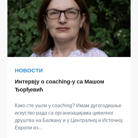
НОВОСТИ
Интервју о coaching-у са Машом
Ђорђевић
Како сте ушли у coaching? Имам дугогодишње
искуство рада са организацијама цивилног
друштва на Балкану и у Централној и Источној
Европи из…