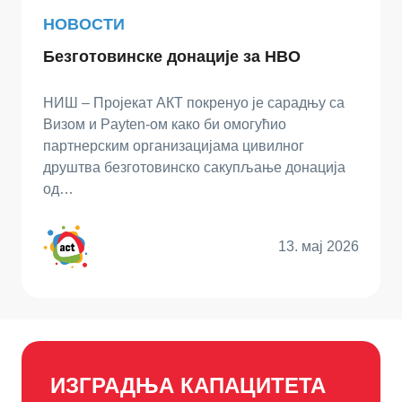
НОВОСТИ
Безготовинске донације за НВО
НИШ – Пројекат АКТ покренуо је сарадњу са
Визом и Payten-ом како би омогућио
партнерским организацијама цивилног
друштва безготовинско сакупљање донација
од…
13. мај 2026
ИЗГРАДЊА КАПАЦИТЕТА