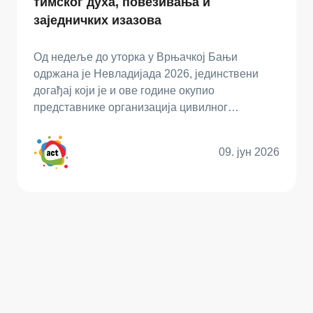
тимског духа, повезивања и
заједничких изазова
Од недеље до уторка у Врњачкој Бањи
одржана је Невладијада 2026, јединствени
догађај који је и ове године окупио
представнике организација цивилног…
09. јун 2026