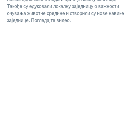
Такође су едуковали локалну заједницу о важности
очувања животне средине и створили су нове навике
заједнице. Погледајте видео.