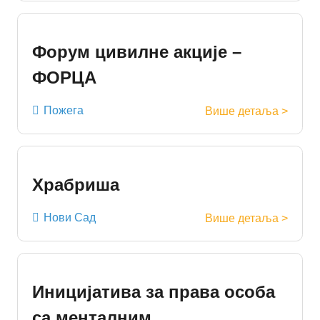
Форум цивилне акције –
ФОРЦА
Пожега
Више детаља >
Храбриша
Нови Сад
Више детаља >
Иницијатива за права особа
са менталним