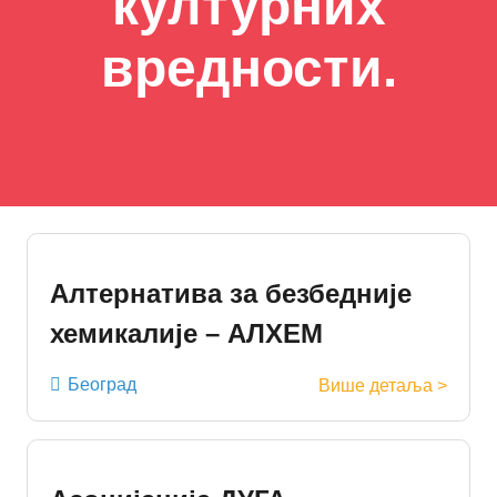
културних
вредности.
Алтернатива за безбедније
хемикалије – АЛХЕМ
Београд
Више детаља >