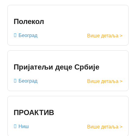
Полекол
Београд
Више детаља >
Пријатељи деце Србије
Београд
Више детаља >
ПРОАКТИВ
Ниш
Више детаља >