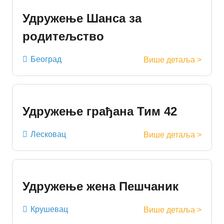
Удружење Шанса за
родитељство
Београд
Више детаља >
Удружење грађана Тим 42
Лесковац
Више детаља >
Удружење жена Пешчаник
Крушевац
Више детаља >