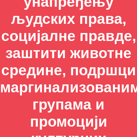
унапређењу
људских права,
социјалне правде,
заштити животне
средине, подршци
маргинализовани
групама и
промоцији