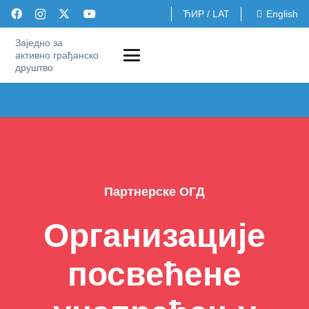
ЋИР
/
LAT
English
Заједно за
активно грађанско
друштво
Партнерске ОГД
Организације
посвећене