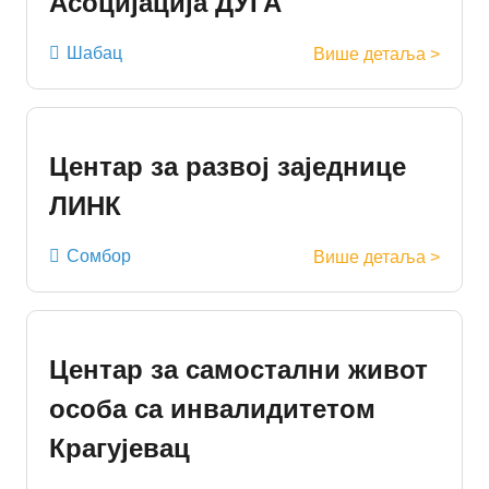
Асоцијација ДУГА
Шабац
Више детаља >
Центар за развој заједнице
ЛИНК
Сомбор
Више детаља >
Центар за самостални живот
особа са инвалидитетом
Крагујевац