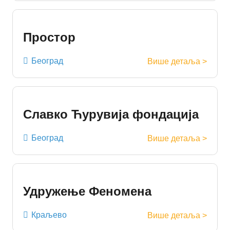
Простор
Београд
Више детаља >
Славко Ћурувија фондација
Београд
Више детаља >
Удружење Феномена
Краљево
Више детаља >