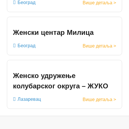
Београд
Више детаља >
Женски центар Милица
Београд
Више детаља >
Женско удружење
колубарског округа – ЖУКО
Лазаревац
Више детаља >