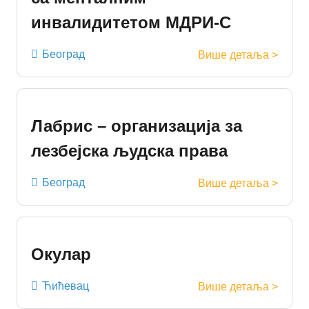
инвалидитетом МДРИ-С
Београд
Више детаља >
Лабрис – организација за
лезбејска људска права
Београд
Више детаља >
Окулар
Ћићевац
Више детаља >