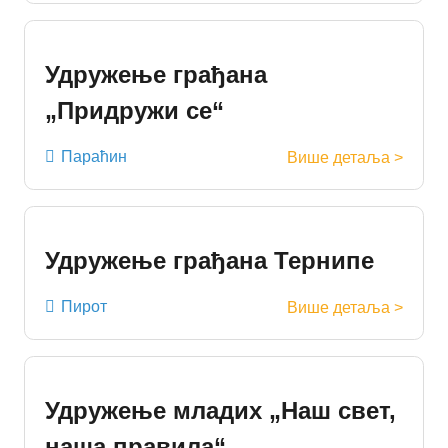
Удружење грађана
„Придружи се“
Параћин
Више детаља >
Удружење грађана Тернипе
Пирот
Више детаља >
Удружење младих „Наш свет,
наша правила“