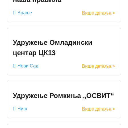
Врање
Више детаља >
Удружење Омладински
центар ЦК13
Нови Сад
Више детаља >
Удружење Ромкиња „ОСВИТ“
Ниш
Више детаља >