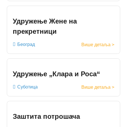
Удружење Жене на
прекретници
Београд
Више детаља >
Удружење „Клара и Роса“
Суботица
Више детаља >
Заштита потрошача